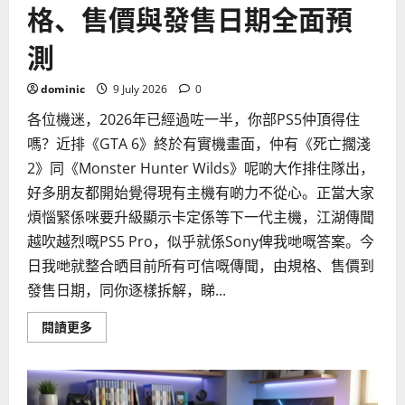
格、售價與發售日期全面預
香
港
潮
測
濕
天
氣？
dominic
9 July 2026
0
各位機迷，2026年已經過咗一半，你部PS5仲頂得住
嗎？近排《GTA 6》終於有實機畫面，仲有《死亡擱淺
2》同《Monster Hunter Wilds》呢啲大作排住隊出，
好多朋友都開始覺得現有主機有啲力不從心。正當大家
煩惱緊係咪要升級顯示卡定係等下一代主機，江湖傳聞
越吹越烈嘅PS5 Pro，似乎就係Sony俾我哋嘅答案。今
日我哋就整合晒目前所有可信嘅傳聞，由規格、售價到
發售日期，同你逐樣拆解，睇...
Read
閱讀更多
more
about
PS5
Pro
傳
聞