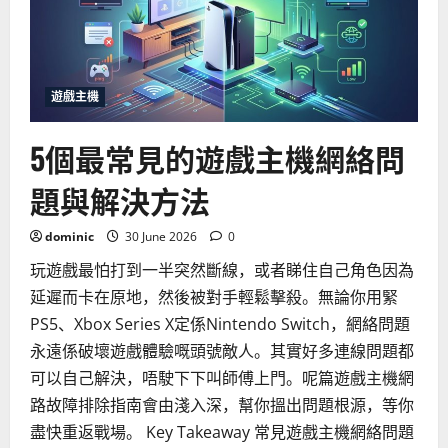
的
有
用
嗎？
2026
年
實
遊戲主機
測
與
選
5個最常見的遊戲主機網絡問
購
建
議
題與解決方法
dominic
30 June 2026
0
玩遊戲最怕打到一半突然斷線，或者睇住自己角色因為
延遲而卡在原地，然後被對手輕鬆擊殺。無論你用緊
PS5、Xbox Series X定係Nintendo Switch，網絡問題
永遠係破壞遊戲體驗嘅頭號敵人。其實好多連線問題都
可以自己解決，唔駛下下叫師傅上門。呢篇遊戲主機網
路故障排除指南會由淺入深，幫你搵出問題根源，等你
盡快重返戰場。 Key Takeaway 常見遊戲主機網絡問題