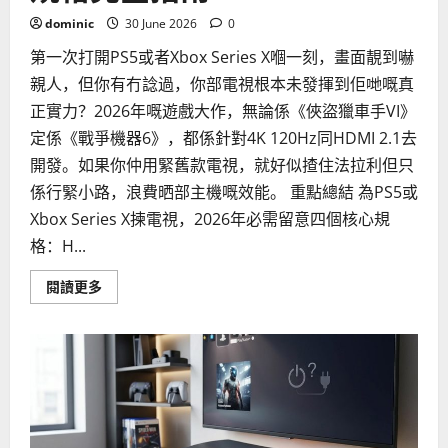
dominic
30 June 2026
0
第一次打開PS5或者Xbox Series X嗰一刻，畫面靚到嚇
親人，但你有冇諗過，你部電視根本未發揮到佢哋嘅真
正實力？2026年嘅遊戲大作，無論係《俠盜獵車手VI》
定係《戰爭機器6》，都係針對4K 120Hz同HDMI 2.1去
開發。如果你仲用緊舊款電視，就好似揸住法拉利但只
係行緊小路，浪費晒部主機嘅效能。 重點總結 為PS5或
Xbox Series X揀電視，2026年必需留意四個核心規
格：H...
Read
閱讀更多
more
about
如
何
為
你
的
PS5
或
Xbox
Series