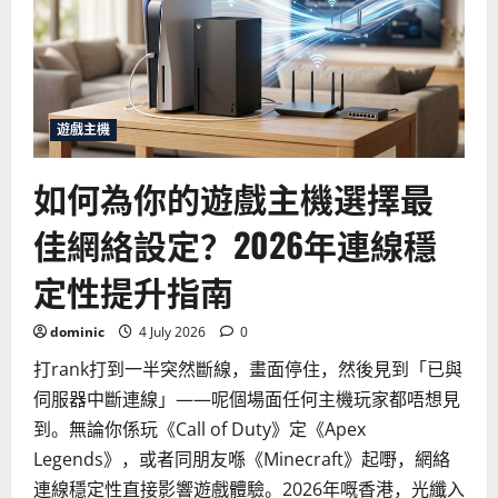
戲
主
機
錯
誤
代
碼
解
遊戲主機
決
方
法，
2026
如何為你的遊戲主機選擇最
年
自
我
佳網絡設定？2026年連線穩
診
斷
指
定性提升指南
南
dominic
4 July 2026
0
打rank打到一半突然斷線，畫面停住，然後見到「已與
伺服器中斷連線」——呢個場面任何主機玩家都唔想見
到。無論你係玩《Call of Duty》定《Apex
Legends》，或者同朋友喺《Minecraft》起嘢，網絡
連線穩定性直接影響遊戲體驗。2026年嘅香港，光纖入