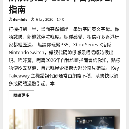
指南
dominic
6 July 2026
0
打機打到一半，畫面突然彈出一串數字同英文字母。你
唔識睇，部機就停咗喺度。呢種感覺，相信好多香港玩
家都經歷過。 無論你玩緊PS5、Xbox Series X定係
Nintendo Switch，錯誤代碼總係喺最唔啱嘅時候出
現。唔好驚，呢篇2026年自我診斷指南會話你知，點樣
唔使拎去整機，自己喺屋企搞掂大部分常見錯誤。 Key
Takeaway 主機錯誤代碼通常由網絡不穩、系統快取過
多或硬體過熱引起。本...
Read
閱讀更多
more
about
5
個
常
見
的
遊