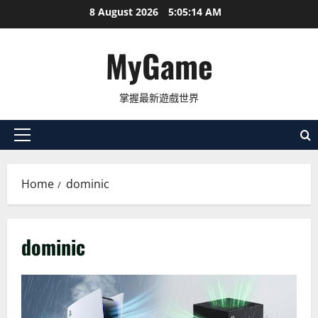
Skip
8 August 2026
5:05:16 AM
to
content
MyGame
掌握最新遊戲世界
Primary
Menu
Home
dominic
dominic