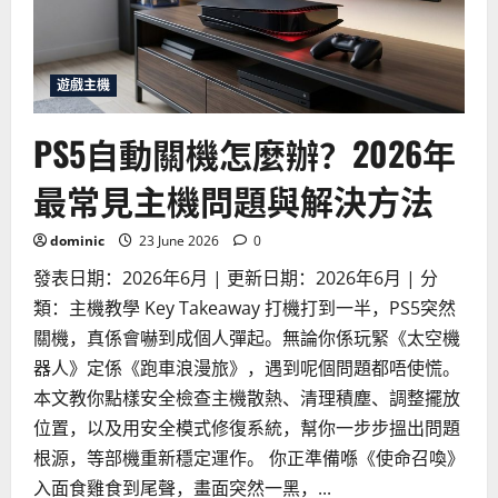
X
選
擇
最
佳
電
遊戲主機
視？
2026
年
PS5自動關機怎麼辦？2026年
電
視
規
最常見主機問題與解決方法
格
完
全
指
dominic
23 June 2026
0
南
發表日期：2026年6月 | 更新日期：2026年6月 | 分
類：主機教學 Key Takeaway 打機打到一半，PS5突然
關機，真係會嚇到成個人彈起。無論你係玩緊《太空機
器人》定係《跑車浪漫旅》，遇到呢個問題都唔使慌。
本文教你點樣安全檢查主機散熱、清理積塵、調整擺放
位置，以及用安全模式修復系統，幫你一步步搵出問題
根源，等部機重新穩定運作。 你正準備喺《使命召喚》
入面食雞食到尾聲，畫面突然一黑，...