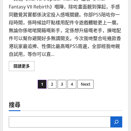
Fantasy VII Rebirth》嗰陣，除咗畫面靚到彈起，手感
同聽覺其實都係決定投入感嘅關鍵。你部PS5陪咗你一
段時間，係時候諗吓點樣用配件令遊戲體驗更上一層。
無論你係啱啱開箱嘅新手，定係想升級嘅老手，揀啱配
件可以幫你避開好多無謂開支。今次我哋整合咗幾款香
港玩家最追捧、性價比最高嘅PS5周邊，全部經我哋親
自試用，等你可以直...
Read
閱讀更多
more
about
5
Posts
個
1
2
3
4
Next
必
買
pagination
的
PS5
周
搜尋
邊
配
件，
提
升
你