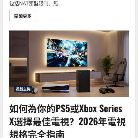
包括NAT類型限制、無...
Read
閱讀更多
more
about
5
個
最
常
見
的
遊
戲
主
機
網
絡
問
題
與
遊戲主機
解
決
方
如何為你的PS5或Xbox Series
法
X選擇最佳電視？2026年電視
規格完全指南