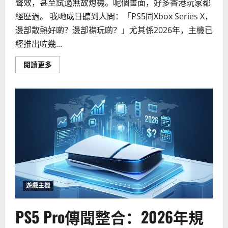
聲效，甚至試過無故熄機。呢個畫面，好多香港玩家都
經歷過。 我哋成日聽到人問：「PS5同Xbox Series X，
邊部散熱好啲？邊部襟玩啲？」尤其係2026年，主機已
經推出咗幾...
Read
閱讀更多
more
about
PS5
vs
Xbox
Series
X
散
熱
效
能
大
比
拼：
2026
年
哪
遊戲主機
部
主
機
PS5 Pro傳聞整合：2026年規
更
適
合