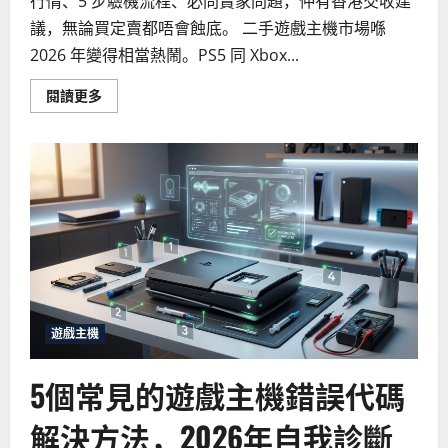
行情、5 步驗機流程、必問賣家問題，仲有香港交收建
議，無論買定賣都唔會蝕底。 二手遊戲主機市場喺
2026 年變得相當熱鬧。PS5 同 Xbox...
Read
閱讀更多
more
about
2026
年
遊
戲
主
機
二
手
市
場
攻
略：
買
賣
注
遊戲主機
意
事
項
5個常見的遊戲主機錯誤代碼
與
價
格
解決方法，2026年自我診斷
趨
勢