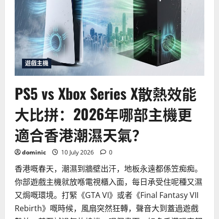
遊戲主機
PS5 vs Xbox Series X散熱效能
大比拼：2026年哪部主機更
適合香港潮濕天氣？
dominic
10 July 2026
0
香港嘅春天，潮濕到牆壁出汗，地板永遠都係笠痴痴。
你部遊戲主機就放喺電視櫃入面，每日承受住呢種又濕
又焗嘅環境。打緊《GTA VI》或者《Final Fantasy VII
Rebirth》嘅時候，風扇突然狂轉，聲音大到蓋過遊戲