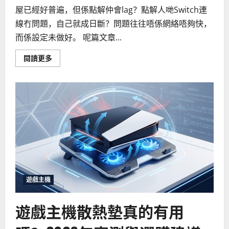
屋已經好普遍，但係點解仲會lag？點解人哋Switch連
線冇問題，自己就成日斷？問題往往唔係網絡唔夠快，
而係設定未做好。 呢篇文章...
Read
閱讀更多
more
about
如
何
為
你
的
遊
戲
主
機
選
擇
最
佳
網
絡
遊戲主機
設
定？
2026
遊戲主機散熱墊真的有用
年
連
線