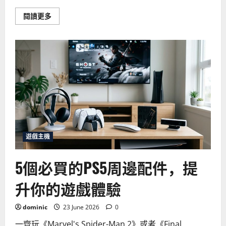
Read
閱讀更多
more
about
PS5
自
動
關
機
怎
麼
辦？
2026
年
最
常
見
主
機
遊戲主機
問
題
與
5個必買的PS5周邊配件，提
解
決
方
升你的遊戲體驗
法
dominic
23 June 2026
0
一齊玩《Marvel's Spider-Man 2》或者《Final