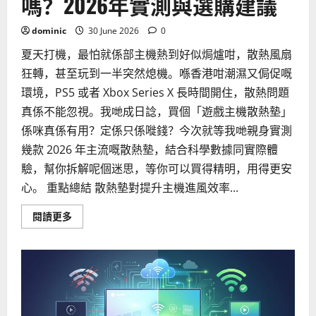
嗎？2026年實測與選購建議
穩
定
性
提
dominic
30 June 2026
0
升
指
夏天打機，最怕就係部主機熱到好似焗爐咁，散熱風扇
南
狂轉，甚至玩到一半突然熄機。喺香港咁潮濕又侷促嘅
環境，PS5 或者 Xbox Series X 長時間開住，散熱問題
真係不能忽視。我哋成日諗，買個「遊戲主機散熱墊」
係咪真係有用？定係只係嘥錢？今次就等我哋親身實測
幾款 2026 年主流嘅散熱墊，結合科學數據同實際體
驗，幫你拆解呢個迷思，等你可以買得精明，用得更安
心。 重點總結 散熱墊對提升主機進風效率...
Read
閱讀更多
more
about
遊
戲
主
機
散
熱
墊
真