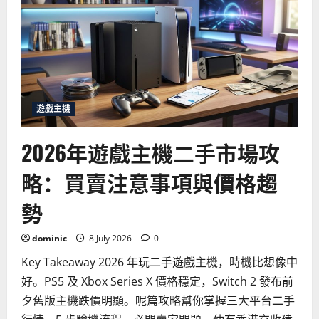
整
合：
2026
年
規
格、
售
價
與
發
售
遊戲主機
日
期
全
2026年遊戲主機二手市場攻
面
預
測
略：買賣注意事項與價格趨
勢
dominic
8 July 2026
0
Key Takeaway 2026 年玩二手遊戲主機，時機比想像中
好。PS5 及 Xbox Series X 價格穩定，Switch 2 發布前
夕舊版主機跌價明顯。呢篇攻略幫你掌握三大平台二手