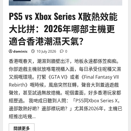
PS5 vs Xbox Series X散熱效能
大比拼：2026年哪部主機更
適合香港潮濕天氣？
dominic
10 July 2026
0
香港嘅春天，潮濕到牆壁出汗，地板永遠都係笠痴痴。
你部遊戲主機就放喺電視櫃入面，每日承受住呢種又濕
又焗嘅環境。打緊《GTA VI》或者《Final Fantasy VII
Rebirth》嘅時候，風扇突然狂轉，聲音大到蓋過遊戲
聲效，甚至試過無故熄機。呢個畫面，好多香港玩家都
經歷過。 我哋成日聽到人問：「PS5同Xbox Series X，
邊部散熱好啲？邊部襟玩啲？」尤其係2026年，主機已
經推出咗幾...
Read
閱讀更多