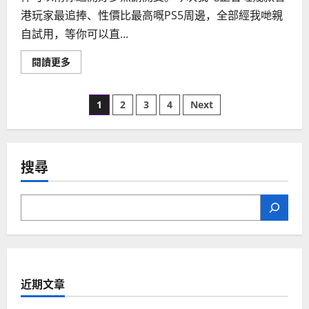
港玩家最追捧、性價比最高嘅PS5周邊，全部經我哋親
自試用，等你可以直...
Read
閱讀更多
more
about
5
Posts
個
1
2
3
4
Next
必
買
pagination
的
PS5
周
邊
搜尋
配
件，
提
升
你
的
遊
戲
體
驗
近期文章