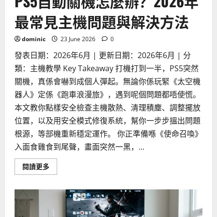
PS5自動關機怎麼辦？2026年
視
規
最常見主機問題與解決方法
格
完
全
指
dominic
23 June 2026
0
南
發表日期：2026年6月 | 更新日期：2026年6月 | 分
類：主機教學 Key Takeaway 打機打到一半，PS5突然
關機，真係會嚇到成個人彈起。無論你係玩緊《太空機
器人》定係《跑車浪漫旅》，遇到呢個問題都唔使慌。
本文教你點樣安全檢查主機散熱、清理積塵、調整擺放
位置，以及用安全模式修復系統，幫你一步步搵出問題
根源，等部機重新穩定運作。 你正準備喺《使命召喚》
入面食雞食到尾聲，畫面突然一黑，...
Read
閱讀更多
more
about
PS5
自
動
關
機