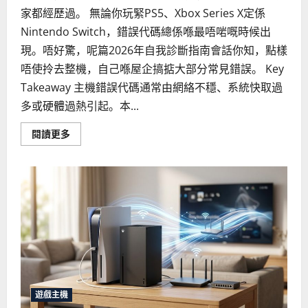
家都經歷過。 無論你玩緊PS5、Xbox Series X定係
Nintendo Switch，錯誤代碼總係喺最唔啱嘅時候出
現。唔好驚，呢篇2026年自我診斷指南會話你知，點樣
唔使拎去整機，自己喺屋企搞掂大部分常見錯誤。 Key
Takeaway 主機錯誤代碼通常由網絡不穩、系統快取過
多或硬體過熱引起。本...
Read
閱讀更多
more
about
5
個
常
見
的
遊
戲
主
機
錯
誤
代
碼
解
遊戲主機
決
方