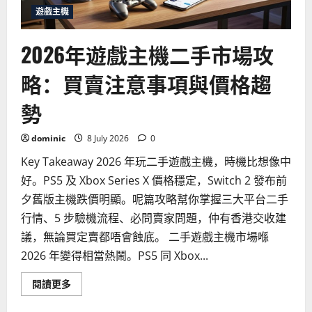
發
售
遊戲主機
日
期
全
2026年遊戲主機二手市場攻
面
預
測
略：買賣注意事項與價格趨
勢
dominic
8 July 2026
0
Key Takeaway 2026 年玩二手遊戲主機，時機比想像中
好。PS5 及 Xbox Series X 價格穩定，Switch 2 發布前
夕舊版主機跌價明顯。呢篇攻略幫你掌握三大平台二手
行情、5 步驗機流程、必問賣家問題，仲有香港交收建
議，無論買定賣都唔會蝕底。 二手遊戲主機市場喺
2026 年變得相當熱鬧。PS5 同 Xbox...
Read
閱讀更多
more
about