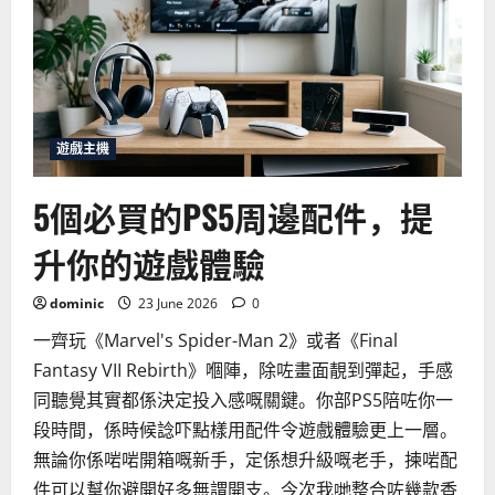
怎
麼
辦？
2026
年
最
常
見
主
機
遊戲主機
問
題
與
5個必買的PS5周邊配件，提
解
決
方
升你的遊戲體驗
法
dominic
23 June 2026
0
一齊玩《Marvel's Spider-Man 2》或者《Final
Fantasy VII Rebirth》嗰陣，除咗畫面靚到彈起，手感
同聽覺其實都係決定投入感嘅關鍵。你部PS5陪咗你一
段時間，係時候諗吓點樣用配件令遊戲體驗更上一層。
無論你係啱啱開箱嘅新手，定係想升級嘅老手，揀啱配
件可以幫你避開好多無謂開支。今次我哋整合咗幾款香