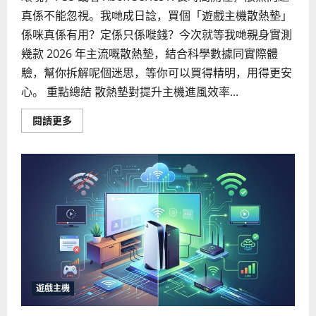
真係不能忽視。我哋成日諗，買個「遊戲主機散熱墊」
係咪真係有用？定係只係嘥錢？今次就等我哋親身實測
幾款 2026 年主流嘅散熱墊，結合科學數據同實際體
驗，幫你拆解呢個迷思，等你可以買得精明，用得更安
心。 重點總結 散熱墊對提升主機進風效率...
Read
閱讀更多
more
about
遊
戲
主
機
散
熱
墊
真
的
有
用
嗎？
2026
年
實
遊戲主機
測
與