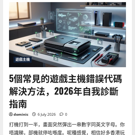
2026
年
遊
戲
主
機
二
手
市
場
攻
略：
買
賣
注
遊戲主機
意
事
項
5個常見的遊戲主機錯誤代碼
與
價
格
解決方法，2026年自我診斷
趨
勢
指南
dominic
6 July 2026
0
打機打到一半，畫面突然彈出一串數字同英文字母。你
唔識睇，部機就停咗喺度。呢種感覺，相信好多香港玩