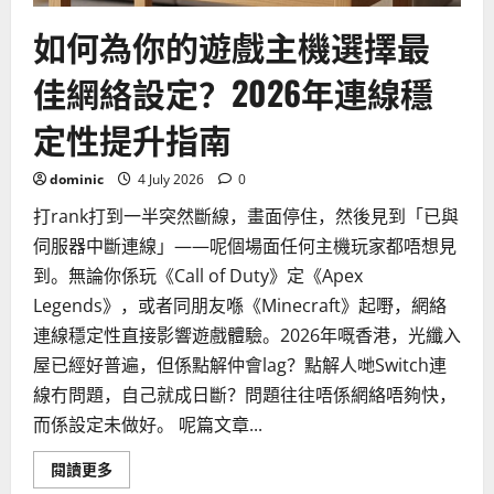
法，
2026
如何為你的遊戲主機選擇最
年
自
我
佳網絡設定？2026年連線穩
診
斷
指
定性提升指南
南
dominic
4 July 2026
0
打rank打到一半突然斷線，畫面停住，然後見到「已與
伺服器中斷連線」——呢個場面任何主機玩家都唔想見
到。無論你係玩《Call of Duty》定《Apex
Legends》，或者同朋友喺《Minecraft》起嘢，網絡
連線穩定性直接影響遊戲體驗。2026年嘅香港，光纖入
屋已經好普遍，但係點解仲會lag？點解人哋Switch連
線冇問題，自己就成日斷？問題往往唔係網絡唔夠快，
而係設定未做好。 呢篇文章...
Read
閱讀更多
more