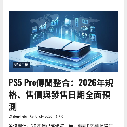
more
about
PS5
vs
Xbox
Series
X
散
熱
效
能
大
比
拼：
2026
年
哪
遊戲主機
部
主
機
PS5 Pro傳聞整合：2026年規
更
適
合
格、售價與發售日期全面預
香
港
潮
測
濕
天
氣？
dominic
9 July 2026
0
各位機迷，2026年已經過咗一半，你部PS5仲頂得住