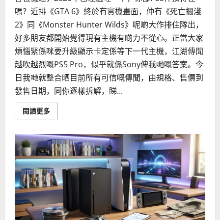
嗎？近排《GTA 6》終於有實機畫面，仲有《死亡擱淺
2》同《Monster Hunter Wilds》呢啲大作排住隊出，
好多朋友都開始覺得現有主機有啲力不從心。正當大家
煩惱緊係咪要升級顯示卡定係等下一代主機，江湖傳聞
越吹越烈嘅PS5 Pro，似乎就係Sony俾我哋嘅答案。今
日我哋就整合晒目前所有可信嘅傳聞，由規格、售價到
發售日期，同你逐樣拆解，睇...
Read
閱讀更多
more
about
PS5
Pro
傳
聞
整
合：
2026
年
規
格、
售
價
與