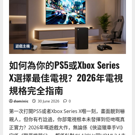
見
的
遊
戲
主
機
網
絡
問
題
與
遊戲主機
解
決
方
如何為你的PS5或Xbox Series
法
X選擇最佳電視？2026年電視
規格完全指南
dominic
30 June 2026
0
第一次打開PS5或者Xbox Series X嗰一刻，畫面靚到嚇
親人，但你有冇諗過，你部電視根本未發揮到佢哋嘅真
正實力？2026年嘅遊戲大作，無論係《俠盜獵車手VI》