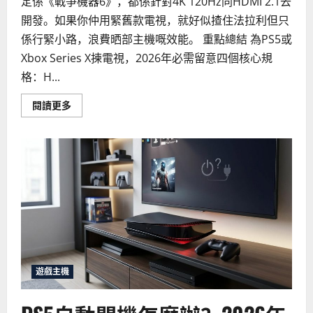
定係《戰爭機器6》，都係針對4K 120Hz同HDMI 2.1去
開發。如果你仲用緊舊款電視，就好似揸住法拉利但只
係行緊小路，浪費晒部主機嘅效能。 重點總結 為PS5或
Xbox Series X揀電視，2026年必需留意四個核心規
格：H...
Read
閱讀更多
more
about
如
何
為
你
的
PS5
或
Xbox
Series
X
選
擇
最
佳
電
遊戲主機
視？
2026
年
電