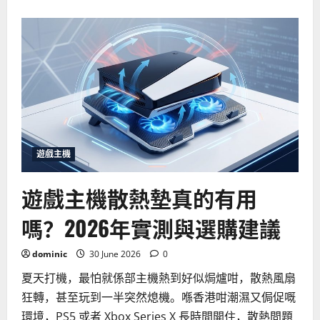
about
如
何
為
你
的
遊
戲
主
機
選
擇
最
佳
網
絡
遊戲主機
設
定？
2026
遊戲主機散熱墊真的有用
年
連
線
嗎？2026年實測與選購建議
穩
定
性
提
dominic
30 June 2026
0
升
指
夏天打機，最怕就係部主機熱到好似焗爐咁，散熱風扇
南
狂轉，甚至玩到一半突然熄機。喺香港咁潮濕又侷促嘅
環境，PS5 或者 Xbox Series X 長時間開住，散熱問題