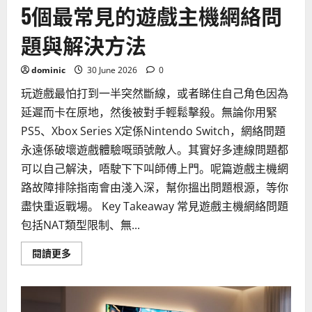
選
5個最常見的遊戲主機網絡問
購
建
議
題與解決方法
dominic
30 June 2026
0
玩遊戲最怕打到一半突然斷線，或者睇住自己角色因為
延遲而卡在原地，然後被對手輕鬆擊殺。無論你用緊
PS5、Xbox Series X定係Nintendo Switch，網絡問題
永遠係破壞遊戲體驗嘅頭號敵人。其實好多連線問題都
可以自己解決，唔駛下下叫師傅上門。呢篇遊戲主機網
路故障排除指南會由淺入深，幫你搵出問題根源，等你
盡快重返戰場。 Key Takeaway 常見遊戲主機網絡問題
包括NAT類型限制、無...
Read
閱讀更多
more
about
5
個
最
常