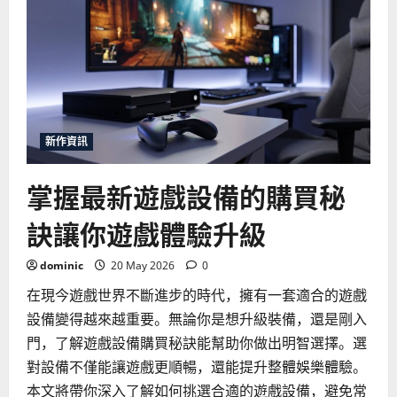
玩
遊
戲
推
薦：
繁
體
中
文
玩
家
不
新作資訊
可
錯
過
掌握最新遊戲設備的購買秘
的
新
作
訣讓你遊戲體驗升級
佳
選
dominic
20 May 2026
0
在現今遊戲世界不斷進步的時代，擁有一套適合的遊戲
設備變得越來越重要。無論你是想升級裝備，還是剛入
門，了解遊戲設備購買秘訣能幫助你做出明智選擇。選
對設備不僅能讓遊戲更順暢，還能提升整體娛樂體驗。
本文將帶你深入了解如何挑選合適的遊戲設備，避免常