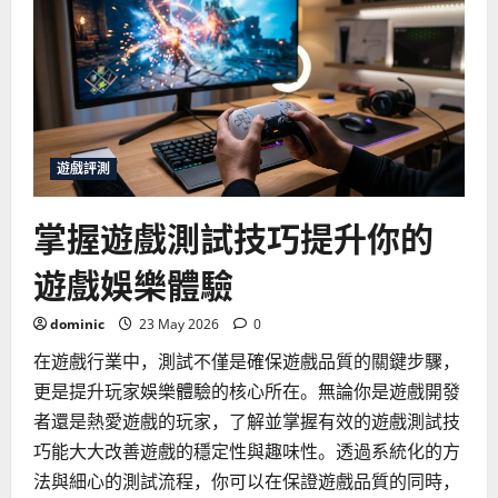
遊
戲
的
秘
訣
與
實
用
技
巧
全
遊戲評測
面
解
析
掌握遊戲測試技巧提升你的
遊戲娛樂體驗
dominic
23 May 2026
0
在遊戲行業中，測試不僅是確保遊戲品質的關鍵步驟，
更是提升玩家娛樂體驗的核心所在。無論你是遊戲開發
者還是熱愛遊戲的玩家，了解並掌握有效的遊戲測試技
巧能大大改善遊戲的穩定性與趣味性。透過系統化的方
法與細心的測試流程，你可以在保證遊戲品質的同時，