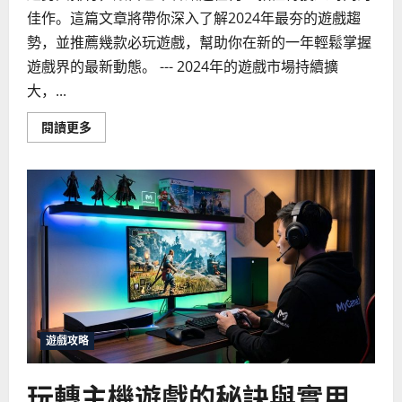
佳作。這篇文章將帶你深入了解2024年最夯的遊戲趨
勢，並推薦幾款必玩遊戲，幫助你在新的一年輕鬆掌握
遊戲界的最新動態。 --- 2024年的遊戲市場持續擴
大，...
Read
閱讀更多
more
about
繁
體
中
文
玩
家
必
看！
2026
年
最
夯
遊
戲
趨
遊戲攻略
勢
與
推
玩轉主機遊戲的秘訣與實用
薦