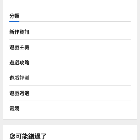
分類
新作資訊
遊戲主機
遊戲攻略
遊戲評測
遊戲週邊
電競
您可能錯過了