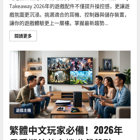
Takeaway 2026年的遊戲配件不僅提升操控感，更讓遊
戲氛圍更沉浸。挑選適合的耳機、控制器與儲存裝置，
讓你的遊戲體驗更上一層樓。掌握最新趨勢...
Read
閱讀更多
more
about
2026
年
必
備
的
遊
戲
主
機
配
件
推
薦
與
選
遊戲主機
購
指
南
繁體中文玩家必備！2026年