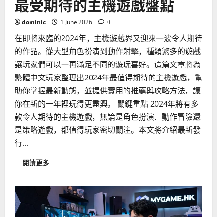
最受期待的主機遊戲盤點
dominic
1 June 2026
0
在即將來臨的2024年，主機遊戲界又迎來一波令人期待
的作品。從大型角色扮演到動作射擊，種類繁多的遊戲
讓玩家們可以一再滿足不同的遊玩喜好。這篇文章將為
繁體中文玩家整理出2024年最值得期待的主機遊戲，幫
助你掌握最新動態，並提供實用的推薦與攻略方法，讓
你在新的一年裡玩得更盡興。 關鍵重點 2024年將有多
款令人期待的主機遊戲，無論是角色扮演、動作冒險還
是策略遊戲，都值得玩家密切關注。本文將介紹最新發
行...
Read
閱讀更多
more
about
繁
體
中
文
玩
家