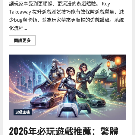
讓玩家享受到更順暢、更沉浸的遊戲體驗。 Key
Takeaway 提升遊戲測試技巧能有效保障遊戲質量，減
少bug與卡頓，並為玩家帶來更順暢的遊戲體驗。系統
化流程...
Read
閱讀更多
more
about
掌
握
遊
戲
測
試
技
巧
提
升
你
的
遊
戲
娛
遊戲主機
樂
體
驗
2026年必玩遊戲推薦：繁體