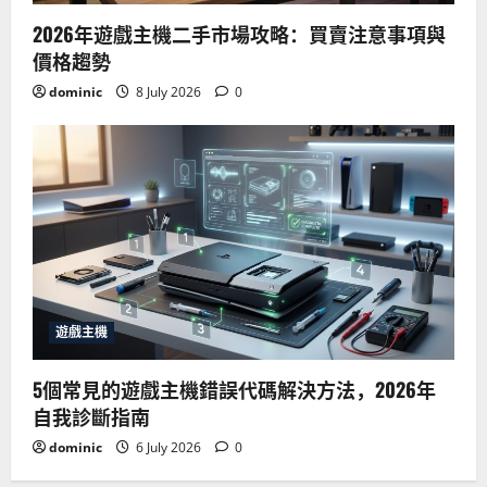
2026年遊戲主機二手市場攻略：買賣注意事項與
價格趨勢
dominic
8 July 2026
0
遊戲主機
5個常見的遊戲主機錯誤代碼解決方法，2026年
自我診斷指南
dominic
6 July 2026
0