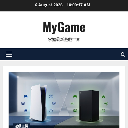
Skip
6 August 2026
10:00:18 AM
to
content
MyGame
掌握最新遊戲世界
Primary
Menu
遊戲主機