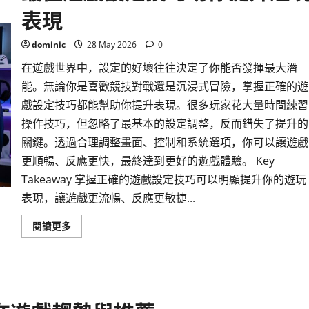
家
表現
必
備！
2026
年
dominic
28 May 2026
0
最
受
在遊戲世界中，設定的好壞往往決定了你能否發揮最大潛
期
待
能。無論你是喜歡競技對戰還是沉浸式冒險，掌握正確的遊
的
主
戲設定技巧都能幫助你提升表現。很多玩家花大量時間練習
機
遊
操作技巧，但忽略了最基本的設定調整，反而錯失了提升的
戲
盤
關鍵。透過合理調整畫面、控制和系統選項，你可以讓遊戲
點
更順暢、反應更快，最終達到更好的遊戲體驗。 Key
Takeaway 掌握正確的遊戲設定技巧可以明顯提升你的遊玩
表現，讓遊戲更流暢、反應更敏捷...
Read
閱讀更多
more
about
最
佳
遊
戲
設
定