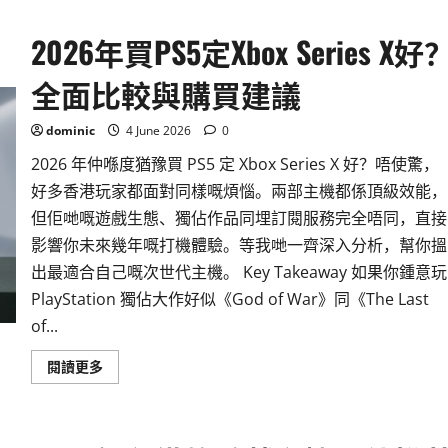
2026年買PS5定Xbox Series X好
全面比較與購買建議
dominic
4 June 2026
0
2026 年仲喺度猶豫買 PS5 定 Xbox Series X 好？唔使驚，
好多香港玩家都面對同樣嘅煩惱。兩部主機都係頂級效能，
但佢哋嘅遊戲生態、獨佔作品同埋訂閱服務完全唔同，直接
影響你未來幾年嘅打機體驗。等我哋一齊深入分析，幫你搵
出最適合自己嘅次世代主機。 Key Takeaway 如果你鍾意玩
PlayStation 獨佔大作好似《God of War》同《The Last
of...
Read
閱讀更多
more
about
2026
年
買