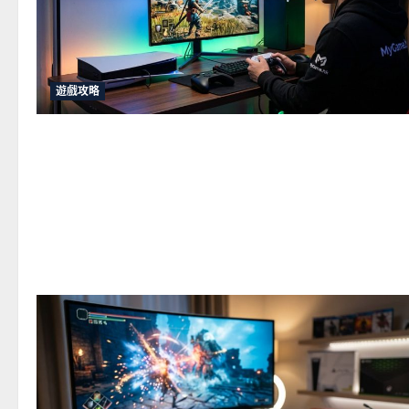
與
推
薦
遊戲攻略