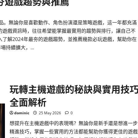
最夯遊戲趨勢與推薦
技
巧
助
你
提
作品。無論你是喜歡動作、角色扮演還是策略遊戲，這一年都充滿
升
遊
的遊戲資訊時，往往希望能掌握最實用的趨勢與排行，讓自己不
玩
表
了解2024年最夯的遊戲趨勢，並推薦幾款必玩遊戲，幫助你在
現
場持續擴大，...
玩轉主機遊戲的秘訣與實用技
全面解析
dominic
25 May 2026
0
想提升在主機遊戲中的表現嗎？無論你是新手還是想進一步
精進技巧，掌握一些實用的方法都能幫助你獲得更佳的遊戲