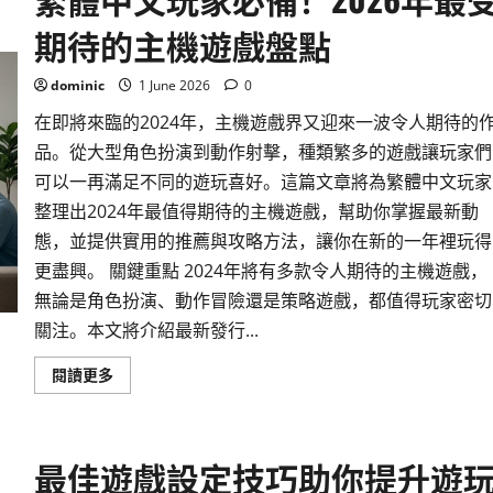
的
遊
期待的主機遊戲盤點
戲
主
機
配
dominic
1 June 2026
0
件
推
在即將來臨的2024年，主機遊戲界又迎來一波令人期待的
薦
與
品。從大型角色扮演到動作射擊，種類繁多的遊戲讓玩家們
選
購
可以一再滿足不同的遊玩喜好。這篇文章將為繁體中文玩家
指
南
整理出2024年最值得期待的主機遊戲，幫助你掌握最新動
態，並提供實用的推薦與攻略方法，讓你在新的一年裡玩得
更盡興。 關鍵重點 2024年將有多款令人期待的主機遊戲，
無論是角色扮演、動作冒險還是策略遊戲，都值得玩家密切
關注。本文將介紹最新發行...
Read
閱讀更多
more
about
繁
體
中
最佳遊戲設定技巧助你提升遊
文
玩