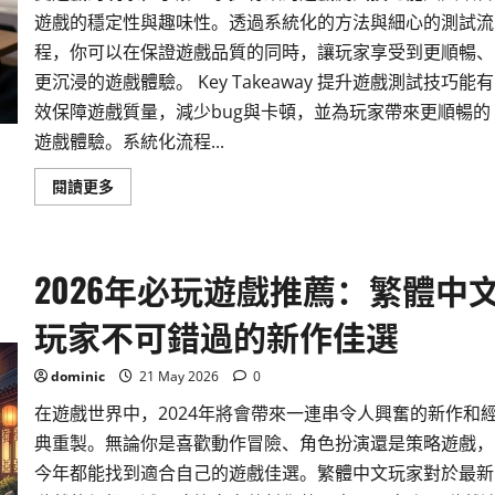
析
遊戲的穩定性與趣味性。透過系統化的方法與細心的測試流
程，你可以在保證遊戲品質的同時，讓玩家享受到更順暢、
更沉浸的遊戲體驗。 Key Takeaway 提升遊戲測試技巧能有
效保障遊戲質量，減少bug與卡頓，並為玩家帶來更順暢的
遊戲體驗。系統化流程...
Read
閱讀更多
more
about
掌
握
遊
2026年必玩遊戲推薦：繁體中
戲
測
試
玩家不可錯過的新作佳選
技
巧
提
升
dominic
21 May 2026
0
你
的
在遊戲世界中，2024年將會帶來一連串令人興奮的新作和
遊
戲
典重製。無論你是喜歡動作冒險、角色扮演還是策略遊戲，
娛
樂
今年都能找到適合自己的遊戲佳選。繁體中文玩家對於最新
體
驗