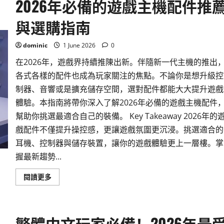
2026年必備的遊戲主機配件推
PS5
定
Xbox
與選購指南
Series
X
好？
全
dominic
1 June 2026
0
面
比
在2026年，遊戲界持續推陳出新。伴隨新一代主機的推出
較
與
各式各樣的配件也成為玩家關注的焦點。不論你是想升級控
購
買
制器、音響或是擴充儲存空間，選對配件都能大大提升遊戲
建
議
體驗。本指南將帶你深入了解2026年必備的遊戲主機配件
幫助你挑選最適合自己的裝備。 Key Takeaway 2026年的
戲配件不僅提升操控感，更讓遊戲氛圍更沉浸。挑選適合的
耳機、控制器與儲存裝置，讓你的遊戲體驗更上一層樓。掌
握最新趨勢...
Read
閱讀更多
more
about
2026
年
必
繁體中文玩家必備！2026年最
備