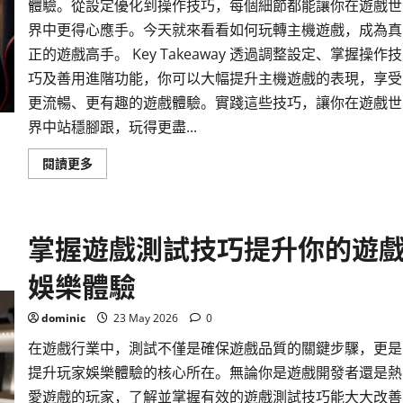
體驗。從設定優化到操作技巧，每個細節都能讓你在遊戲世
界中更得心應手。今天就來看看如何玩轉主機遊戲，成為真
正的遊戲高手。 Key Takeaway 透過調整設定、掌握操作技
巧及善用進階功能，你可以大幅提升主機遊戲的表現，享受
更流暢、更有趣的遊戲體驗。實踐這些技巧，讓你在遊戲世
界中站穩腳跟，玩得更盡...
Read
閱讀更多
more
about
玩
轉
主
掌握遊戲測試技巧提升你的遊
機
遊
戲
娛樂體驗
的
秘
訣
與
dominic
23 May 2026
0
實
用
在遊戲行業中，測試不僅是確保遊戲品質的關鍵步驟，更是
技
巧
提升玩家娛樂體驗的核心所在。無論你是遊戲開發者還是熱
全
面
愛遊戲的玩家，了解並掌握有效的遊戲測試技巧能大大改善
解