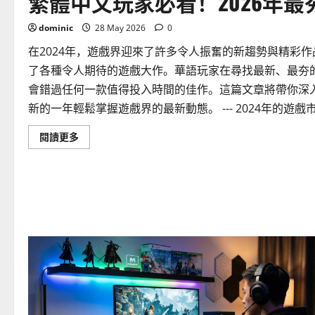
繁體中文玩家必看！2026年
dominic
28 May 2026
0
在2024年，遊戲界迎來了許多令人振奮的新趨勢與精彩
了各種令人期待的遊戲大作。華語玩家在尋找最新、最夯
會錯過任何一款值得投入時間的佳作。這篇文章將帶你深入
新的一年輕鬆掌握遊戲界的最新動態。 --- 2024年的遊戲市
Read
閱讀更多
more
about
繁
體
中
文
玩
家
必
看！
2026
年
最
夯
遊
戲
趨
勢