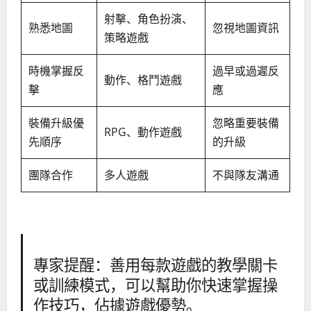
射擊、角色扮演、
熟悉地圖
忽視地圖資訊
策略遊戲
時機掌握反
過早或過遲反
動作、格鬥遊戲
擊
應
裝備升級優
忽略重要裝備
RPG、動作遊戲
先順序
的升級
團隊合作
多人遊戲
不與隊友溝通
專家提醒：善用每款遊戲的教學關卡
或訓練模式，可以幫助你快速掌握操
作技巧，佔據遊戲優勢。