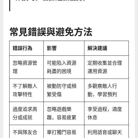
常見錯誤與避免方法
錯誤行為
影響
解決建議
忽略資源管
可能陷入資源
定期收集並合理
理
耗盡的困境
運用資源
不了解敵人
被動防守或頻
多觀察敵人行
攻擊特性
繁受傷
動，學習預判
過度追求高
忽略遊戲樂
享受過程，適度
分或成就
趣，容易疲累
休息
不與隊友合
單打獨鬥容易
利用語音或聊天