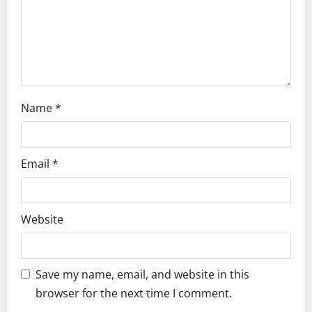
i
o
n
Name
*
Email
*
Website
Save my name, email, and website in this
browser for the next time I comment.