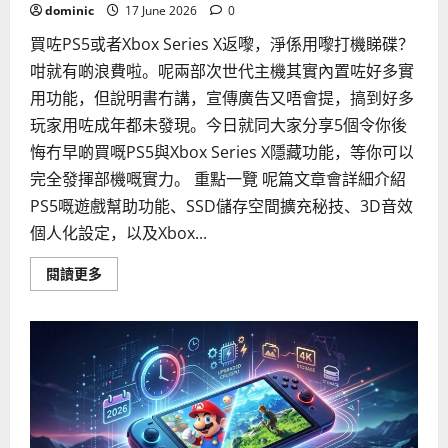
安
dominic
17 June 2026
0
裝
完
買咗PS5或者Xbox Series X返嚟，淨係用嚟打機睇碟？
整
教
咁就有啲浪費啦。呢兩部次世代主機其實內置咗好多實
學
用功能，但說明書冇講，宣傳廣告又唔會提，搞到好多
玩家用咗成年都未發現。今日就同大家分享5個令你後
悔冇早啲買嘅PS5與Xbox Series X隱藏功能，等你可以
完全發揮部機嘅實力。 重點一覽 呢篇文章會詳細介紹
PS5嘅遊戲幫助功能、SSD儲存空間擴充秘技、3D音效
個人化設定，以及Xbox...
Read
閱讀更多
more
about
5
個
令
你
後
悔
冇
早
啲
買