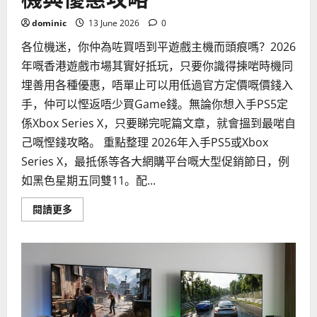
遊
戲
預
dominic
13 June 2026
0
測
各位機迷，你仲為咗買唔到平遊戲主機而頭痕嗎？2026
年嘅香港遊戲市場其實好抵玩，只要你識得揀啱時機同
埋善用各種優惠，唔單止可以用低過官方定價嘅價錢入
手，仲可以慳返唔少買Game錢。無論你想入手PS5定
係Xbox Series X，只要睇完呢篇文章，就會搵到最啱自
己嘅慳錢攻略。 重點整理 2026年入手PS5或Xbox
Series X，最抵係等各大網購平台嘅大型促銷節日，例
如黑色星期五同雙11。配...
Read
閱讀更多
more
about
如
何
用
最
抵
價
錢
買