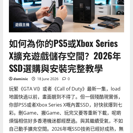
個
更
值
得
訂
閱？
遊戲主機
完
整
優
如何為你的PS5或Xbox Series
劣
分
析
X擴充遊戲儲存空間？2026年
SSD選購與安裝完整教學
dominic
18 June 2026
0
玩緊《GTA VI》或者《Call of Duty》最新一集，load
地圖快過以前，畫面靚到不得了。但一個殘酷現實係，
你部PS5或者Xbox Series X嘅內置SSD，好快就爆到七
彩。刪Game、搬Game、玩完又要等重新下載，呢啲
煩惱相信好多香港機迷都經歷過。與其繼續受氣，不如
自己動手擴充空間。2026年嘅SSD技術已經好成熟，無