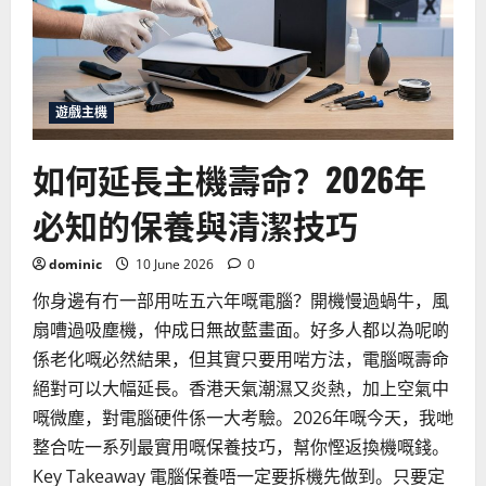
你
的
游
戏
主
机？
2026
遊戲主機
年
PS5、
Xbox
Series
如何延長主機壽命？2026年
X|S
与
Switch
必知的保養與清潔技巧
全
面
对
dominic
10 June 2026
0
比
你身邊有冇一部用咗五六年嘅電腦？開機慢過蝸牛，風
扇嘈過吸塵機，仲成日無故藍畫面。好多人都以為呢啲
係老化嘅必然結果，但其實只要用啱方法，電腦嘅壽命
絕對可以大幅延長。香港天氣潮濕又炎熱，加上空氣中
嘅微塵，對電腦硬件係一大考驗。2026年嘅今天，我哋
整合咗一系列最實用嘅保養技巧，幫你慳返換機嘅錢。
Key Takeaway 電腦保養唔一定要拆機先做到。只要定