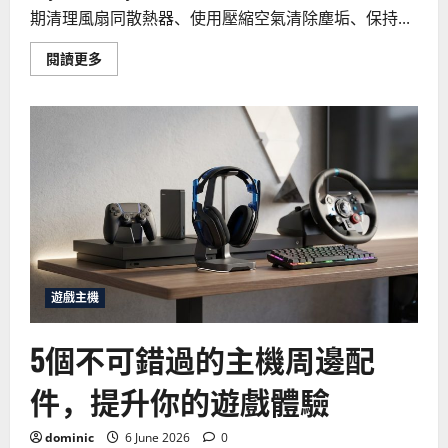
期清理風扇同散熱器、使用壓縮空氣清除塵垢、保持...
Read
閱讀更多
more
about
如
何
延
長
主
機
壽
命？
2026
年
必
知
的
保
養
遊戲主機
與
清
潔
5個不可錯過的主機周邊配
技
巧
件，提升你的遊戲體驗
dominic
6 June 2026
0