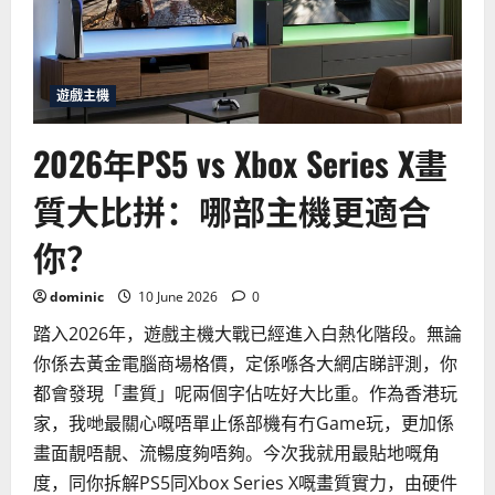
到
PS5
或
Xbox
Series
X？
2026
遊戲主機
年
入
手
2026年PS5 vs Xbox Series X畫
時
機
與
質大比拼：哪部主機更適合
優
惠
攻
你？
略
dominic
10 June 2026
0
踏入2026年，遊戲主機大戰已經進入白熱化階段。無論
你係去黃金電腦商場格價，定係喺各大網店睇評測，你
都會發現「畫質」呢兩個字佔咗好大比重。作為香港玩
家，我哋最關心嘅唔單止係部機有冇Game玩，更加係
畫面靚唔靚、流暢度夠唔夠。今次我就用最貼地嘅角
度，同你拆解PS5同Xbox Series X嘅畫質實力，由硬件