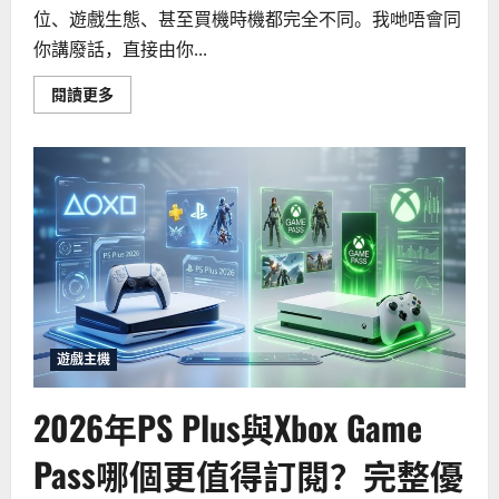
位、遊戲生態、甚至買機時機都完全不同。我哋唔會同
你講廢話，直接由你...
Read
閱讀更多
more
about
2026
年
買
PS5
定
等
Switch
2
好？
全
面
分
析
幫
你
遊戲主機
決
定
2026年PS Plus與Xbox Game
Pass哪個更值得訂閱？完整優