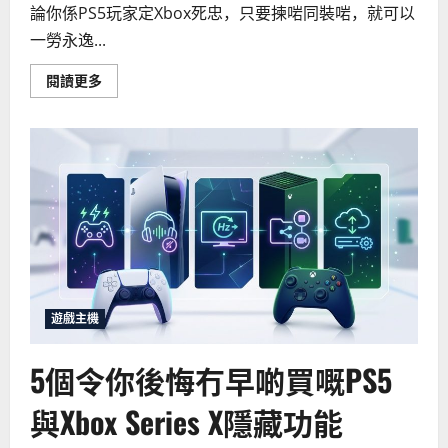
論你係PS5玩家定Xbox死忠，只要揀啱同裝啱，就可以
一勞永逸...
Read
閱讀更多
more
about
如
何
為
你
的
PS5
或
Xbox
Series
X
擴
充
遊
戲
儲
遊戲主機
存
空
間？
5個令你後悔冇早啲買嘅PS5
2026
年
SSD
與Xbox Series X隱藏功能
選
購
與