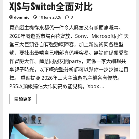
X|S与Switch全面对比
dominic
10 June 2026
0
買遊戲主機從來都係一件令人興奮又有啲頭痛嘅事。
2026年嘅遊戲市場百花齊放，Sony、Microsoft同任天
堂三大巨頭各自有強勁嘅陣容，加上新技術同各種型
號，要揀出最啱自己嗰部真係唔容易。無論你係獨愛動
作冒險大作、鍾意同朋友開party，定係一家大細想共
享親子時光，以下嘅完整分析都可以幫你一步步鎖定目
標。 重點提要 2026年三大主流遊戲主機各有優勢。
PS5以頂級獨佔大作同高效能見稱，Xbox ...
Read
閱讀更多
more
about
如
何
挑
选
最
适
合