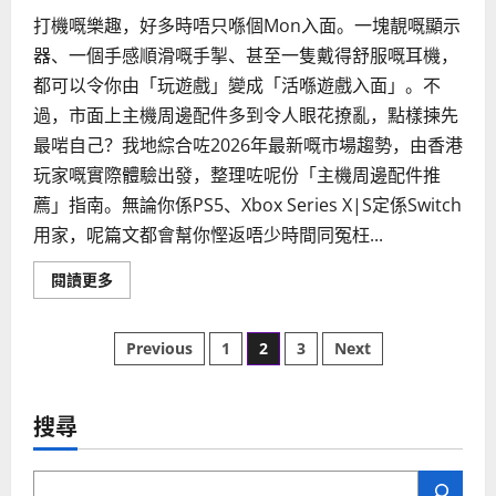
打機嘅樂趣，好多時唔只喺個Mon入面。一塊靚嘅顯示
器、一個手感順滑嘅手掣、甚至一隻戴得舒服嘅耳機，
都可以令你由「玩遊戲」變成「活喺遊戲入面」。不
過，市面上主機周邊配件多到令人眼花撩亂，點樣揀先
最啱自己？我地綜合咗2026年最新嘅市場趨勢，由香港
玩家嘅實際體驗出發，整理咗呢份「主機周邊配件推
薦」指南。無論你係PS5、Xbox Series X|S定係Switch
用家，呢篇文都會幫你慳返唔少時間同冤枉...
Read
閱讀更多
more
about
5
Posts
個
Previous
1
2
3
Next
不
可
pagination
錯
過
的
搜尋
主
機
周
邊
配