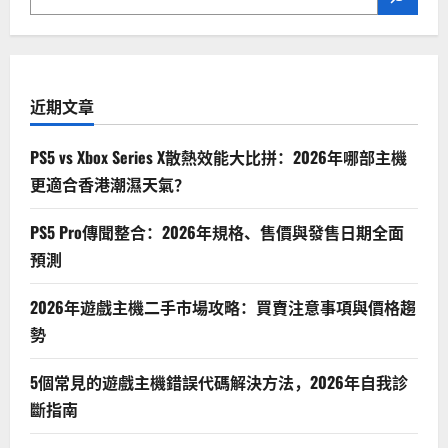
件，
提
升
你
的
遊
戲
近期文章
體
驗
PS5 vs Xbox Series X散熱效能大比拼：2026年哪部主機
更適合香港潮濕天氣？
PS5 Pro傳聞整合：2026年規格、售價與發售日期全面
預測
2026年遊戲主機二手市場攻略：買賣注意事項與價格趨
勢
5個常見的遊戲主機錯誤代碼解決方法，2026年自我診
斷指南