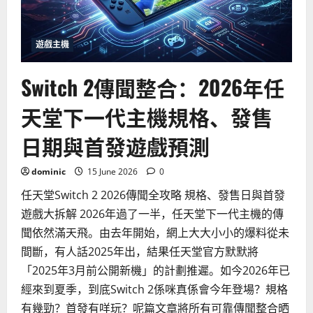
嘅
PS5
與
Xbox
Series
遊戲主機
X
隱
藏
Switch 2傳聞整合：2026年任
功
能
天堂下一代主機規格、發售
日期與首發遊戲預測
dominic
15 June 2026
0
任天堂Switch 2 2026傳聞全攻略 規格、發售日與首發
遊戲大拆解 2026年過了一半，任天堂下一代主機的傳
聞依然滿天飛。由去年開始，網上大大小小的爆料從未
間斷，有人話2025年出，結果任天堂官方默默將
「2025年3月前公開新機」的計劃推遲。如今2026年已
經來到夏季，到底Switch 2係咪真係會今年登場？規格
有幾勁？首發有咩玩？呢篇文章將所有可靠傳聞整合晒