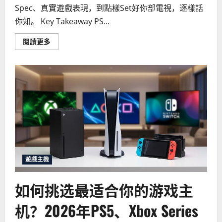
Spec、真實遊戲表現，到點樣Set好你部電視，逐樣話
你知。 Key Takeaway PS...
Read
閱讀更多
more
about
2026
年
PS5
vs
Xbox
Series
X
畫
質
大
比
拼：
哪
部
主
遊戲主機
機
更
適
如何挑选最适合你的游戏主
合
你？
机？2026年PS5、Xbox Series