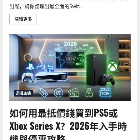
出嚟，幫你整理出最全面的Swit...
Read
閱讀更多
more
about
Switch
2
傳
聞
整
合：
2026
年
任
天
堂
下
一
代
主
遊戲主機
機
規
格、
如何用最抵價錢買到PS5或
發
售
日
Xbox Series X？2026年入手時
期
與
首
機與優惠攻略
發