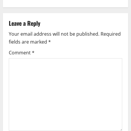
t
n
a
Leave a Reply
Your email address will not be published.
Required
v
fields are marked
*
i
Comment
*
g
a
t
i
o
n