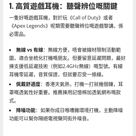
1. 高質遊戲耳機：聽聲辨位嘅關鍵
一隻好嘅遊戲耳機，對於玩《Call of Duty》或者
《Apex Legends》呢類需要聽聲辨位嘅遊戲黎講，係
必需品。
無線 vs 有線
：無線方便，唔會被線材限制活動範
圍，適合坐梳化打機嘅朋友。但要留意延遲問題，最好
揀支援低延遲技術（例如2.4GHz無線）嘅型號。有線
耳機零延遲，音質保證，但就要忍受一條線。
佩戴舒適度
：香港天氣熱，打機一打就幾個鐘，耳
罩嘅透氣性好重要。推薦揀用記憶棉加透氣網布嘅款
式。
降噪功能
：如果你成日喺嘈雜環境打機，主動降噪
功能可以幫你隔絕電視聲同街外噪音。