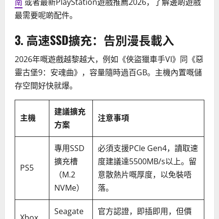
南
或者最新PlayStation遊戲推薦2026，了解邊啲遊戲
最需要呢啲配件。
3. 高速SSD擴充：告別漫長載入
2026年嘅遊戲越黎越大，例如《俠盜獵車手VI》同《惡
靈古堡9：安魂曲》，容量隨時過百GB。主機內置嘅儲
存空間好快就爆。
建議擴充
主機
注意事項
方案
專用SSD
必須支援PCIe Gen4，讀取速
擴充槽
度建議達5500MB/s以上。留
PS5
（M.2
意散熱片嘅厚度，以免裝唔
NVMe）
落。
Seagate
官方認證，即插即用，但價
Xbox