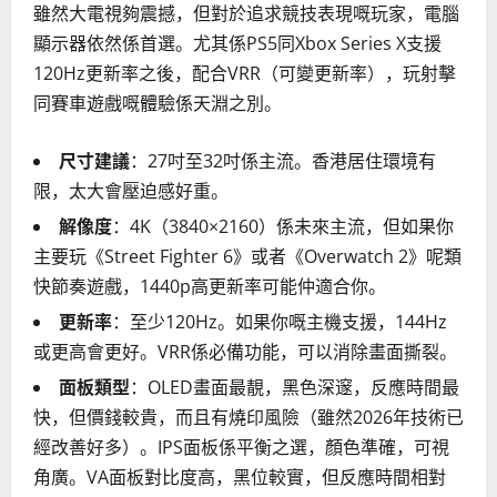
雖然大電視夠震撼，但對於追求競技表現嘅玩家，電腦
顯示器依然係首選。尤其係PS5同Xbox Series X支援
120Hz更新率之後，配合VRR（可變更新率），玩射擊
同賽車遊戲嘅體驗係天淵之別。
尺寸建議
：27吋至32吋係主流。香港居住環境有
限，太大會壓迫感好重。
解像度
：4K（3840×2160）係未來主流，但如果你
主要玩《Street Fighter 6》或者《Overwatch 2》呢類
快節奏遊戲，1440p高更新率可能仲適合你。
更新率
：至少120Hz。如果你嘅主機支援，144Hz
或更高會更好。VRR係必備功能，可以消除畫面撕裂。
面板類型
：OLED畫面最靚，黑色深邃，反應時間最
快，但價錢較貴，而且有燒印風險（雖然2026年技術已
經改善好多）。IPS面板係平衡之選，顏色準確，可視
角廣。VA面板對比度高，黑位較實，但反應時間相對