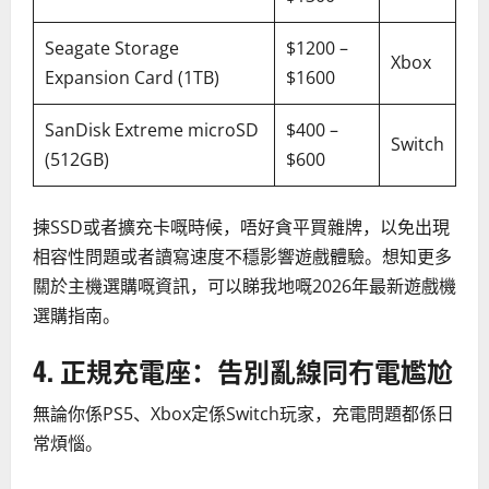
Seagate Storage
$1200 –
Xbox
Expansion Card (1TB)
$1600
SanDisk Extreme microSD
$400 –
Switch
(512GB)
$600
揀SSD或者擴充卡嘅時候，唔好貪平買雜牌，以免出現
相容性問題或者讀寫速度不穩影響遊戲體驗。想知更多
關於主機選購嘅資訊，可以睇我地嘅2026年最新遊戲機
選購指南。
4. 正規充電座：告別亂線同冇電尷尬
無論你係PS5、Xbox定係Switch玩家，充電問題都係日
常煩惱。