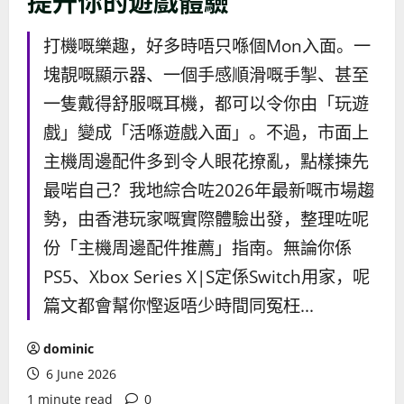
提升你的遊戲體驗
打機嘅樂趣，好多時唔只喺個Mon入面。一
塊靚嘅顯示器、一個手感順滑嘅手掣、甚至
一隻戴得舒服嘅耳機，都可以令你由「玩遊
戲」變成「活喺遊戲入面」。不過，市面上
主機周邊配件多到令人眼花撩亂，點樣揀先
最啱自己？我地綜合咗2026年最新嘅市場趨
勢，由香港玩家嘅實際體驗出發，整理咗呢
份「主機周邊配件推薦」指南。無論你係
PS5、Xbox Series X|S定係Switch用家，呢
篇文都會幫你慳返唔少時間同冤枉...
dominic
6 June 2026
1 minute read
0