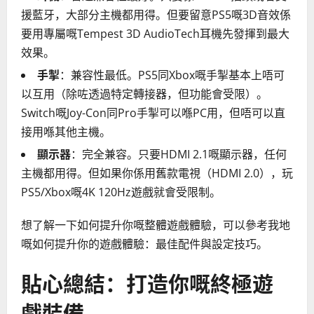
援藍牙，大部分主機都用得。但要留意PS5嘅3D音效係
要用專屬嘅Tempest 3D AudioTech耳機先發揮到最大
效果。
手掣
：兼容性最低。PS5同Xbox嘅手掣基本上唔可
以互用（除咗透過特定轉接器，但功能會受限）。
Switch嘅Joy-Con同Pro手掣可以喺PC用，但唔可以直
接用喺其他主機。
顯示器
：完全兼容。只要HDMI 2.1嘅顯示器，任何
主機都用得。但如果你係用舊款電視（HDMI 2.0），玩
PS5/Xbox嘅4K 120Hz遊戲就會受限制。
想了解一下如何提升你嘅整體遊戲體驗，可以參考我地
嘅如何提升你的遊戲體驗：最佳配件與設定技巧。
貼心總結：打造你嘅終極遊
戲裝備