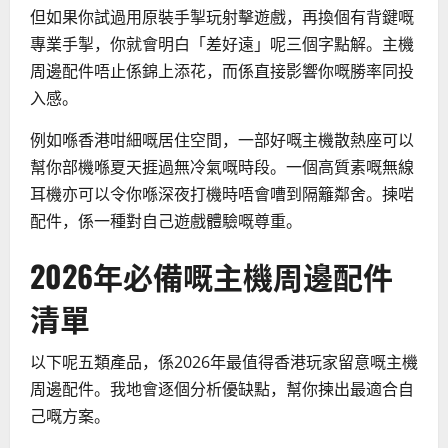
但如果你試過用原裝手掣玩射擊遊戲，再換個有背鍵嘅
專業手掣，你就會明白「差好遠」呢三個字點解。主機
周邊配件唔止係錦上添花，而係直接影響你嘅勝率同投
入感。
例如喺香港咁細嘅居住空間，一部好嘅主機散熱座可以
幫你部機喺夏天捱過無冷氣嘅時段。一個高質素嘅無線
耳機亦可以令你喺深夜打機時唔會嘈到隔籬鄰舍。揀啱
配件，係一種對自己遊戲體驗嘅尊重。
2026年必備嘅主機周邊配件
清單
以下呢五類產品，係2026年最值得香港玩家留意嘅主機
周邊配件。我地會逐個分析優缺點，幫你揀出最適合自
己嘅方案。