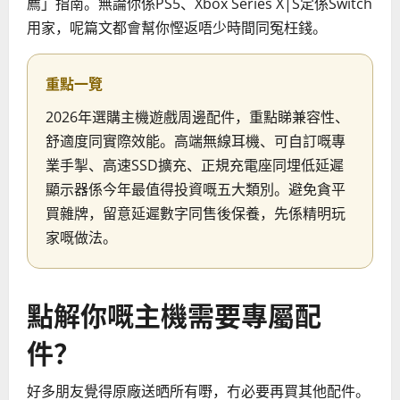
薦」指南。無論你係PS5、Xbox Series X|S定係Switch
用家，呢篇文都會幫你慳返唔少時間同冤枉錢。
重點一覽
2026年選購主機遊戲周邊配件，重點睇兼容性、
舒適度同實際效能。高端無線耳機、可自訂嘅專
業手掣、高速SSD擴充、正規充電座同埋低延遲
顯示器係今年最值得投資嘅五大類別。避免貪平
買雜牌，留意延遲數字同售後保養，先係精明玩
家嘅做法。
點解你嘅主機需要專屬配
件？
好多朋友覺得原廠送晒所有嘢，冇必要再買其他配件。