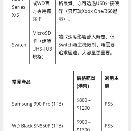
或WD官
格最貴。亦可透過USB外接硬
Series
方專用擴
碟（只可玩Xbox One/360遊
X/S
充卡
戲）。
MicroSD
讀取速度影響載入時間，但
卡（建議
Switch
Switch嘅主機限制，唔需要
UHS-I U3
追求極速，大容量更重要。
規格）
價格範圍
適用主
常見產品
(港幣)
機
$800 –
Samsung 990 Pro (1TB)
PS5
$1200
$900 –
WD Black SN850P (1TB)
PS5
$1300