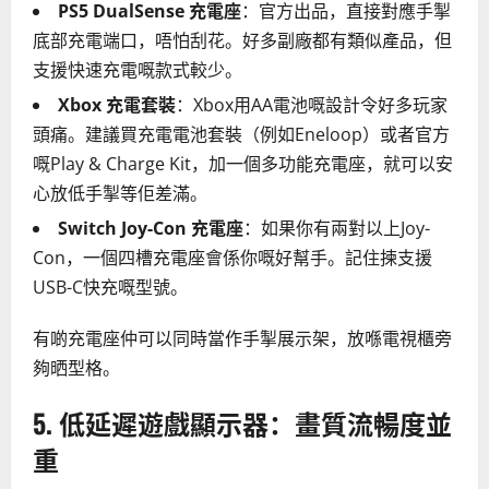
PS5 DualSense 充電座
：官方出品，直接對應手掣
底部充電端口，唔怕刮花。好多副廠都有類似產品，但
支援快速充電嘅款式較少。
Xbox 充電套裝
：Xbox用AA電池嘅設計令好多玩家
頭痛。建議買充電電池套裝（例如Eneloop）或者官方
嘅Play & Charge Kit，加一個多功能充電座，就可以安
心放低手掣等佢差滿。
Switch Joy-Con 充電座
：如果你有兩對以上Joy-
Con，一個四槽充電座會係你嘅好幫手。記住揀支援
USB-C快充嘅型號。
有啲充電座仲可以同時當作手掣展示架，放喺電視櫃旁
夠晒型格。
5. 低延遲遊戲顯示器：畫質流暢度並
重