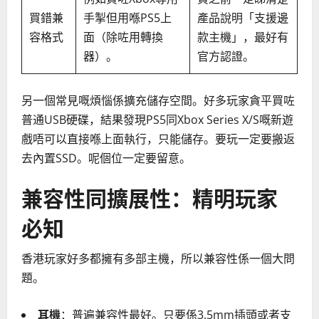
買錯兼
手掣但用喺PS5上
產品說明「支援邊
容格式
面（除咗用轉換
款主機」，最好有
器）。
官方認證。
另一個常見嘅煩惱係擴充儲存空間。好多玩家貪平買咗
普通USB硬碟，結果發現PS5同Xbox Series X/S嘅新遊
戲唔可以直接喺上面執行，只能儲存。要玩一定要搬返
去內置SSD。呢個位一定要留意。
兼容性同擴展性：精明玩家
必知
香港玩家好多都擁有多部主機，所以兼容性係一個大問
題。
耳機
：普遍兼容性最好。只要係3.5mm插頭或者支