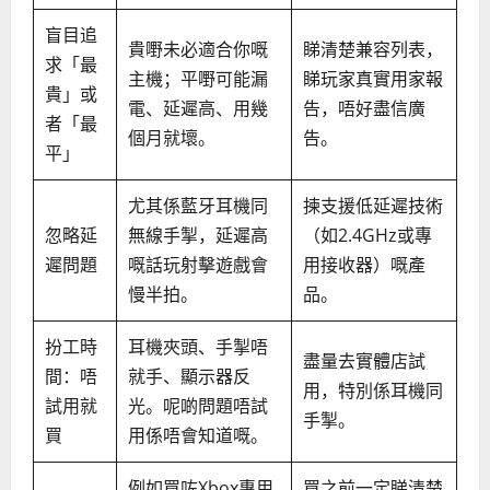
盲目追
貴嘢未必適合你嘅
睇清楚兼容列表，
求「最
主機；平嘢可能漏
睇玩家真實用家報
貴」或
電、延遲高、用幾
告，唔好盡信廣
者「最
個月就壞。
告。
平」
尤其係藍牙耳機同
揀支援低延遲技術
忽略延
無線手掣，延遲高
（如2.4GHz或專
遲問題
嘅話玩射擊遊戲會
用接收器）嘅產
慢半拍。
品。
扮工時
耳機夾頭、手掣唔
盡量去實體店試
間：唔
就手、顯示器反
用，特別係耳機同
試用就
光。呢啲問題唔試
手掣。
買
用係唔會知道嘅。
例如買咗Xbox專用
買之前一定睇清楚