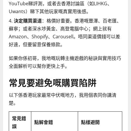
YouTube睇評測，或者去香港討論區（如LIHKG、
Uwants）睇下其他玩家嘅真實用後感。
決定購買渠道
：格價好重要。香港嘅豐澤、百老匯、
蘇寧；或者深水埗黃金、高登電腦中心；網上就有
Amazon、Shopify、Carousell。唔同渠道價錢可以差
好遠，但要留意保養條款。
如果你係初哥，我地嘅玩轉主機遊戲的秘訣與實用技巧
全面解析可以幫你更快上手。
常見要避免嘅購買陷阱
以下係香港玩家最常中伏嘅地方，我用個表同你講清
楚。
常見錯
點解會錯
點樣避開
誤