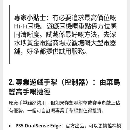
專家小貼士
：冇必要追求最高價位嘅
Hi-Fi耳機。遊戲耳機嘅重點係方位感
同清晰度。試戴係最好嘅方法，去深
水埗黃金電腦商場或觀塘嘅大型電器
舖，好多都提供試用服務。
2. 專業遊戲手掣（控制器）：由菜鳥
變高手嘅捷徑
原廠手掣雖然夠用，但如果你想喺射擊或賽車遊戲上佔
有優勢，一個可自訂嘅專業手掣絕對值得投資。
PS5 DualSense Edge
：官方出品，可以更換搖桿模