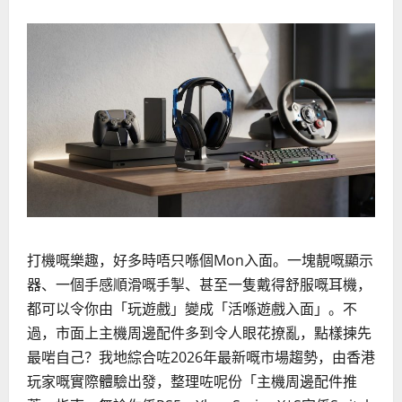
打機嘅樂趣，好多時唔只喺個Mon入面。一塊靚嘅顯示
器、一個手感順滑嘅手掣、甚至一隻戴得舒服嘅耳機，
都可以令你由「玩遊戲」變成「活喺遊戲入面」。不
過，市面上主機周邊配件多到令人眼花撩亂，點樣揀先
最啱自己？我地綜合咗2026年最新嘅市場趨勢，由香港
玩家嘅實際體驗出發，整理咗呢份「主機周邊配件推