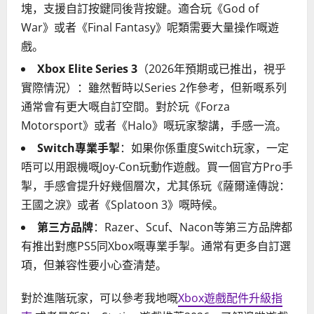
塊，支援自訂按鍵同後背按鍵。適合玩《God of
War》或者《Final Fantasy》呢類需要大量操作嘅遊
戲。
Xbox Elite Series 3
（2026年預期或已推出，視乎
實際情況）：雖然暫時以Series 2作參考，但新嘅系列
通常會有更大嘅自訂空間。對於玩《Forza
Motorsport》或者《Halo》嘅玩家黎講，手感一流。
Switch專業手掣
：如果你係重度Switch玩家，一定
唔可以用跟機嘅Joy-Con玩動作遊戲。買一個官方Pro手
掣，手感會提升好幾個層次，尤其係玩《薩爾達傳說：
王國之淚》或者《Splatoon 3》嘅時候。
第三方品牌
：Razer、Scuf、Nacon等第三方品牌都
有推出對應PS5同Xbox嘅專業手掣。通常有更多自訂選
項，但兼容性要小心查清楚。
對於進階玩家，可以參考我地嘅
Xbox遊戲配件升級指