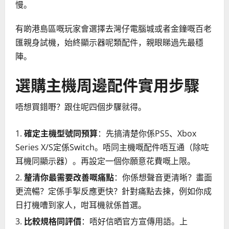
慢。
有啲港島區嘅玩家會選擇去灣仔電腦城或者金鐘嘅百老
匯親身試機，始終顯示器呢類配件，親眼睇過先最穩
陣。
選購主機周邊配件實用步驟
唔想買錯嘢？跟住呢四個步驟就得。
確定主機型號同預算
：先搞清楚你係PS5、Xbox
Series X/S定係Switch。唔同主機嘅配件唔互通（除咗
耳機同顯示器）。再設定一個你願意花費嘅上限。
釐清你最需要改善嘅痛點
：你係想聲音更清晰？畫面
更流暢？定係手掣反應更快？針對痛點去揀，例如你成
日打機嘈到家人，咁耳機就係首選。
比較規格同評價
：唔好信晒官方宣傳用語。上