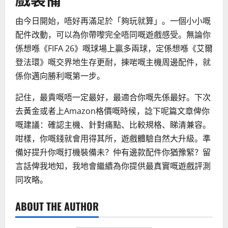
由今日開始，唔好再滿足於「夠玩就算」。一個小小嘅
配件改動，可以為你帶嚟完全唔同嘅遊戲感受。無論你
係想喺《FIFA 26》嘅球場上贏多兩球，定係想喺《艾爾
登法環》嘅交界地生存更耐，揀啱嘅主機周邊配件，就
係你邁向勝利嘅第一步。
記住，最貴嘅唔一定最好，最適合你嘅先係最好。下次
去黃金或者上Amazon格價嘅時候，諗下呢篇文章俾你
嘅建議：確認主機、針對痛點、比較規格、睇清兼容。
咁樣，你嘅錢就會用得其所，遊戲體驗自然大升級。準
備好提升你嘅打機裝備未？仲有邊款配件你猶豫緊？留
言話俾我地知，我地會繼續為你提供最真實嘅遊戲評測
同攻略。
ABOUT THE AUTHOR