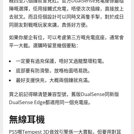
概四至六個鐘就會見紅。官方DualSense充電座係最穩
陣嘅選擇，佢用接觸式充電，唔使次次插線，直接放上
去就叉。而且佢個設計可以同時叉兩隻手掣，對於成日
同朋友對戰嘅玩家來講，真係好方便。
如果你屋企有位，可以考慮第三方嘅充電底座，通常會
平一大截。選購時留意幾個要點：
一定要有過充保護，唔好叉過龍整壞粒電。
底部要有防滑墊，放喺枱面唔易跣。
最好支援快充，大概兩個鐘就充滿。
買之前記得睇清楚兼容型號，舊版DualSense同新版
DualSense Edge都適用同一個充電座。
無線耳機
PS5嘅Tempest 3D音效引擎係一大賣點，但要用對耳