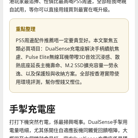
港玩家最追捧、性價比最高嘅PS5周邊，全部經我哋親
自試用，等你可以直接用錢買到最實在嘅升級。
重點整理
PS5周邊配件推薦唔一定要貴至好。本文聚焦五
類必買項目：DualSense充電座解決手柄續航焦
慮、Pulse Elite無線耳機帶嚟3D音效沉浸感、散
熱底座延長主機壽命、M.2 SSD擴充容量一勞永
逸、以及保護殼與收納方案。全部按香港實際使
用環境評測，幫你慳錢又慳位。
手掣充電座
打打下機突然冇電，係最掃興嘅事。DualSense手掣用
電量唔細，尤其係開住自適應扳機同觸覺回饋嗰陣，大