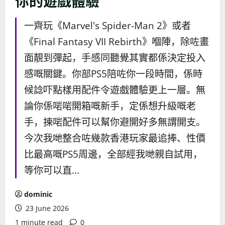
你的遊戲體驗
一齊玩《Marvel's Spider-Man 2》或者
《Final Fantasy VII Rebirth》嗰陣，除咗畫
面靚到彈起，手感同聽覺其實都係決定投入
感嘅關鍵。你部PS5陪咗你一段時間，係時
候諗吓點樣用配件令遊戲體驗更上一層。無
論你係啱啱開箱嘅新手，定係想升級嘅老
手，揀啱配件可以幫你避開好多無謂開支。
今次我哋整合咗幾款香港玩家最追捧、性價
比最高嘅PS5周邊，全部經我哋親自試用，
等你可以直...
dominic
23 June 2026
1 minute read
0