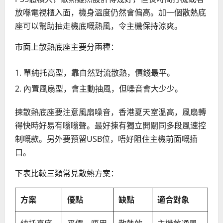
放喺電視櫃入面，機身溫度仍然會偏高。加一個散熱底
座可以幫助抽走機底嘅熱風，令主機保持涼爽。
市面上散熱底座主要分兩種：
單純托高型，靠自然對流散熱，價錢最平。
內置風扇型，會主動抽風，但噪音會大少少。
揀散熱底座要注意風扇噪音，香港夏天室溫高，風扇轉
得快時好易有嗡嗡聲。最好揀有獨立開關同多段風速控
制嘅款。另外要預留USB位，唔好阻住主機前面嘅插
口。
下表比較三類常見散熱方案：
方案
優點
缺點
適合對象