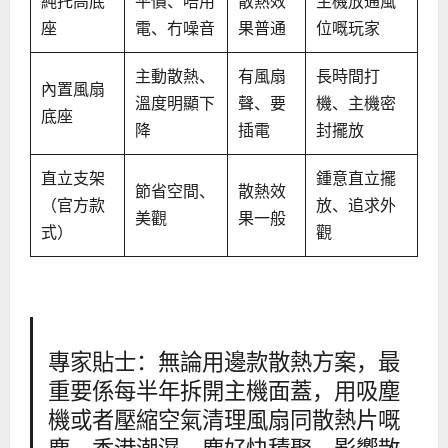
純托高底
平價、唔用
散熱效
主機放通風
座
電、冇噪音
果普通
位嘅玩家
主動散熱、
有風扇
長時間打
內置風扇
溫度明顯下
聲、要
機、主機密
底座
降
插電
封擺放
直立支架
鍾意直立擺
節省空間、
散熱效
（官方款
放、追求外
美觀
果一般
式）
觀
專家貼士：無論用邊款散熱方案，最
重要係每半年拆開主機面蓋，用吸塵
機或者壓縮空氣清理風扇同散熱片嘅