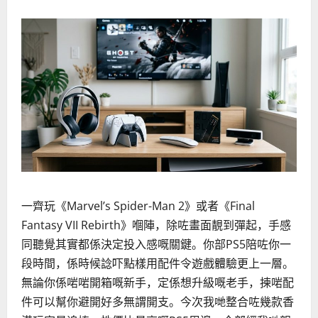
一齊玩《Marvel’s Spider-Man 2》或者《Final
Fantasy VII Rebirth》嗰陣，除咗畫面靚到彈起，手感
同聽覺其實都係決定投入感嘅關鍵。你部PS5陪咗你一
段時間，係時候諗吓點樣用配件令遊戲體驗更上一層。
無論你係啱啱開箱嘅新手，定係想升級嘅老手，揀啱配
件可以幫你避開好多無謂開支。今次我哋整合咗幾款香