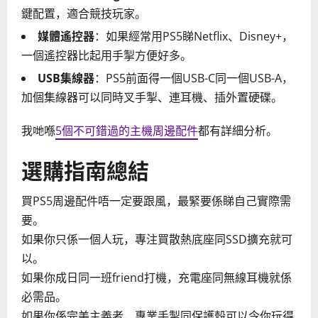
鍵配置，適合競技玩家。
媒體遙控器
：如果經常用PS5睇Netflix、Disney+，
一個遙控器比起用手掣方便好多。
USB集線器
：PS5前面得一個USB-C同一個USB-A，
加個集線器可以同時叉手掣、連耳機、插外置硬碟。
我哋喺
5個不可錯過的主機周邊配件
都有詳細分析。
選購指南總結
買PS5周邊配件唔一定要跟風，最緊要係睇自己實際需
要。
如果你只係一個人玩，專注買散熱底座同SSD擴充就可
以。
如果你成日同一班friend打機，充電座同無線耳機就係
必需品。
如果你係完美主義者，專業手掣同保護殼可以令你玩得