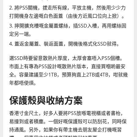
將PS5關機，拔走所有線，平放主機，然後用少少力
打開機身左邊嘅白色面蓋（由後方近風口位向上掀）。
擰開擴充槽嘅金屬蓋螺絲，插SSD入槽，再用螺絲固
定另一端。
蓋返金屬蓋、裝返面蓋，開機後格式化SSD就得。
選SSD時要留意散熱片厚度，太厚會塞唔入PS5個槽。
市面上有專為PS5設計嘅散熱片版本，直接買嗰啲最安
全。容量建議至少1TB，預算夠直上2TB或4TB，咁就幾
年都唔使煩。
保護殼與收納方案
香港寸金尺土，好多人要將PS5放喺電視櫃或者書枱，
易撞到或者積塵。一個好嘅保護殼可以防刮花，同時保
持通風。另外，如果你有帶主機去朋友屋企打機嘅習