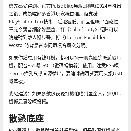
機先感受得到。官方Pulse Elite無線耳機喺2024年推出
之後，成為咗好多香港玩家嘅首選。佢支援
PlayStation Link技術，延遲極低，而且佢嘅平面磁性
單元令聲音細節好豐富。打《Call of Duty》嗰陣可以
清楚聽到敵人腳步聲，打《Horizon Forbidden
West》時背景音樂同環境音層次分明。
如果你鍾意用有線耳機，都可以揀一啲高阻抗嘅遊戲耳
機，配合PS5嘅DAC（數碼轉換器）使用。注意PS5嘅
3.5mm插孔只係音源輸出，要連咪講嘢就要用支援USB
嘅耳機。
我哋建議：如果多數係夜晚打機怕嘈到屋企人，無線耳
機係最實際嘅投資。
散熱底座
PS5體積大，散熱雖然設計得幾好，但長時間打機或者