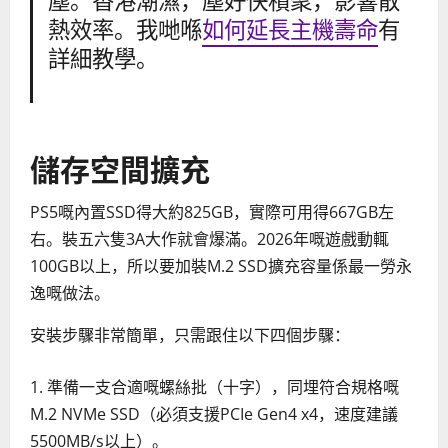
塵。香港潮濕，塵好快積聚，影響散
熱效率。我哋喺
如何延長主機壽命
有
詳細教學。
儲存空間擴充
PS5嘅內置SSD得大約825GB，實際可用得667GB左
右。裝五六隻3A大作就會爆滿。2026年嘅遊戲動輒
100GB以上，所以要加裝M.2 SSD擴充容量係最一勞永
逸嘅做法。
安裝步驟非常簡單，只需跟住以下四個步驟：
準備一支合適嘅螺絲批（十字），同埋符合規格嘅
M.2 NVMe SSD（必須支援PCIe Gen4 x4，速度建議
5500MB/s以上）。