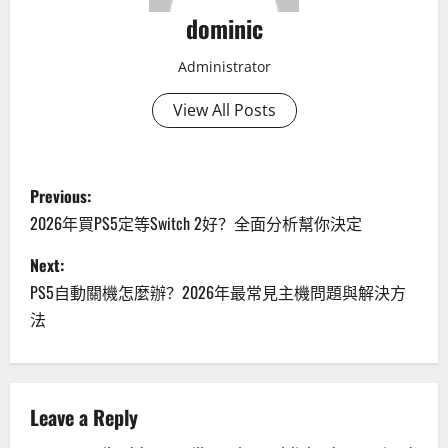
dominic
Administrator
View All Posts
P
Previous:
o
2026年買PS5定等Switch 2好？全面分析幫你決定
s
Next:
PS5自動關機怎麼辦？2026年最常見主機問題與解決方
t
法
n
a
Leave a Reply
v