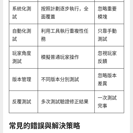
系統化測
按照計劃逐步執行，全
忽略重要
試
面覆蓋
模塊
自動化測
利用工具執行重複性任
只靠手動
試
務
測試
玩家角度
忽視玩家
模擬普通玩家操作
測試
反饋
忽略版本
版本管理
不同版本分別測試
差異
一次測試
反覆測試
多次測試驗證修正結果
完事
常見的錯誤與解決策略