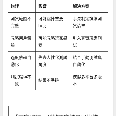
錯誤
影響
解決方案
測試範圍不
可能漏掉重要
事先制定詳細測
完整
bug
試清單
忽略用戶體
可能忽略玩家感
引入真實玩家測
驗
受
試
過度依賴自
失去人性化測試
結合手動測試與
動化
角度
自動化
測試環境不
模擬多平台多版
結果不準確
一致
本