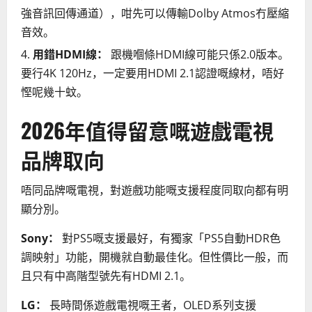
強音訊回傳通道），咁先可以傳輸Dolby Atmos冇壓縮
音效。
用錯HDMI線：
跟機嗰條HDMI線可能只係2.0版本。
要行4K 120Hz，一定要用HDMI 2.1認證嘅線材，唔好
慳呢幾十蚊。
2026年值得留意嘅遊戲電視
品牌取向
唔同品牌嘅電視，對遊戲功能嘅支援程度同取向都有明
顯分別。
Sony：
對PS5嘅支援最好，有獨家「PS5自動HDR色
調映射」功能，開機就自動最佳化。但性價比一般，而
且只有中高階型號先有HDMI 2.1。
LG：
長時間係遊戲電視嘅王者，OLED系列支援