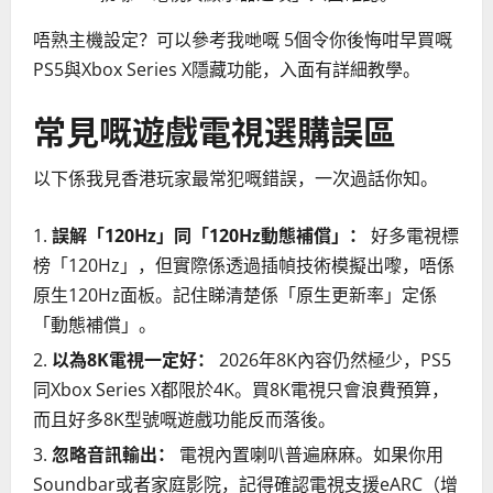
唔熟主機設定？可以參考我哋嘅 5個令你後悔咁早買嘅
PS5與Xbox Series X隱藏功能，入面有詳細教學。
常見嘅遊戲電視選購誤區
以下係我見香港玩家最常犯嘅錯誤，一次過話你知。
誤解「120Hz」同「120Hz動態補償」：
好多電視標
榜「120Hz」，但實際係透過插幀技術模擬出嚟，唔係
原生120Hz面板。記住睇清楚係「原生更新率」定係
「動態補償」。
以為8K電視一定好：
2026年8K內容仍然極少，PS5
同Xbox Series X都限於4K。買8K電視只會浪費預算，
而且好多8K型號嘅遊戲功能反而落後。
忽略音訊輸出：
電視內置喇叭普遍麻麻。如果你用
Soundbar或者家庭影院，記得確認電視支援eARC（增