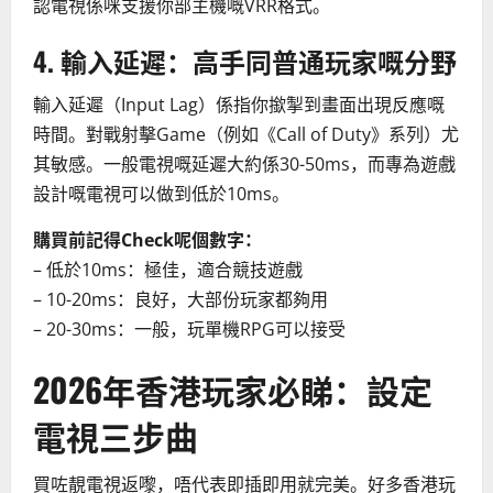
認電視係咪支援你部主機嘅VRR格式。
4. 輸入延遲：高手同普通玩家嘅分野
輸入延遲（Input Lag）係指你撳掣到畫面出現反應嘅
時間。對戰射擊Game（例如《Call of Duty》系列）尤
其敏感。一般電視嘅延遲大約係30-50ms，而專為遊戲
設計嘅電視可以做到低於10ms。
購買前記得Check呢個數字：
– 低於10ms：極佳，適合競技遊戲
– 10-20ms：良好，大部份玩家都夠用
– 20-30ms：一般，玩單機RPG可以接受
2026年香港玩家必睇：設定
電視三步曲
買咗靚電視返嚟，唔代表即插即用就完美。好多香港玩