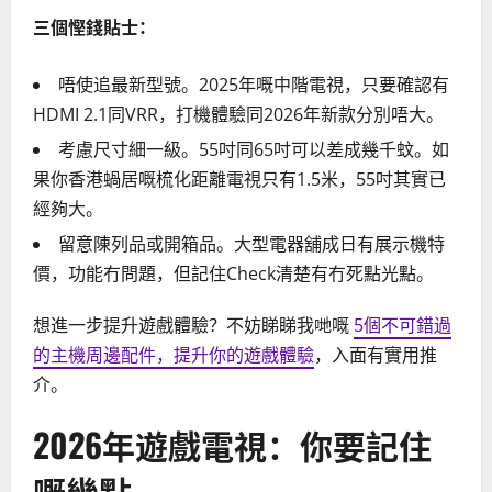
三個慳錢貼士：
唔使追最新型號。2025年嘅中階電視，只要確認有
HDMI 2.1同VRR，打機體驗同2026年新款分別唔大。
考慮尺寸細一級。55吋同65吋可以差成幾千蚊。如
果你香港蝸居嘅梳化距離電視只有1.5米，55吋其實已
經夠大。
留意陳列品或開箱品。大型電器舖成日有展示機特
價，功能冇問題，但記住Check清楚有冇死點光點。
想進一步提升遊戲體驗？不妨睇睇我哋嘅
5個不可錯過
的主機周邊配件，提升你的遊戲體驗
，入面有實用推
介。
2026年遊戲電視：你要記住
嘅幾點