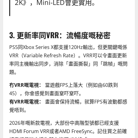
2K》，Mini-LED會更實用。
3. 更新率同VRR：流暢度嘅秘密
PS5同Xbox Series X都支援120Hz輸出，但更關鍵嘅係
VRR（Variable Refresh Rate）。VRR可以令畫面更新
率同主機輸出同步，消除「畫面撕裂」同「跳幀」嘅問
題。
冇VRR嘅電視：
當遊戲FPS上落大（例如由60跌到
45），你會感覺到畫面窒吓窒吓。
有VRR嘅電視：
畫面會保持流暢，就算FPS有波動都感
覺唔到。
2026年嘅新款電視，大部份中高階型號都已經支援
HDMI Forum VRR或者AMD FreeSync。記住買之前確