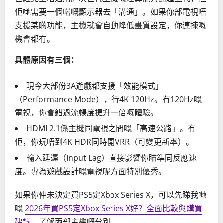
佢哋需要一個啱嘅顯示器去「溝通」。如果你部電視唔
支援某啲功能，主機就會自動降低畫質設定，你連揀嘅
機會都冇。
具體原因有三個：
現今大部份3A遊戲都支援「效能模式」
（Performance Mode），行4K 120Hz。冇120Hz嘅
電視，你會錯過流暢度提升一倍嘅體驗。
HDMI 2.1係主機同電視之間嘅「高速公路」。冇
佢，你玩唔到4K HDR同時開VRR（可變更新率）。
輸入延遲（Input Lag）直接影響你瞄準同反應速
度。專為遊戲設計嘅電視呢方面特別優秀。
如果你仲未決定買PS5定Xbox Series X，可以先睇我哋
嘅
2026年買PS5定Xbox Series X好？全面比較與購買
建議
，了解兩部主機嘅分別。