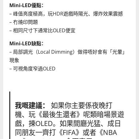
Mini-LED優點：
– 峰值亮度極高，玩HDR遊戲時陽光、爆炸效果震撼
– 冇燒印問題
– 相同尺寸下通常比OLED便宜
Mini-LED缺點：
– 局部調光（Local Dimming）做得唔好會有「光暈」
現象
– 可視角度窄過OLED
我嘅建議：
如果你主要係夜晚打
機、玩《最後生還者》呢類暗場景遊
戲，揀OLED。如果間廳光猛、成日
同朋友一齊打《FIFA》或者《NBA