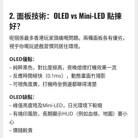
2. 面板技術：OLED vs Mini-LED 點揀
好？
呢個係最多香港玩家頭痛嘅問題。兩種面板各有優劣，
視乎你嘅玩遊戲習慣同居住環境。
OLED優點：
– 純粹黑色，對比度極高，夜晚熄燈打機效果一流
– 反應時間極快（0.1ms），動態畫面冇殘影
– 可視角度廣，打機時坐側邊都睇得清楚
OLED缺點：
– 峰值亮度唔及Mini-LED，日光環境下較暗
– 有燒印風險，長期顯示HUD（例如血條、地圖）要小
心
– 價錢較貴