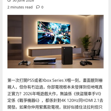
30 June 2026
2 minutes read
0
第一次打開PS5或者Xbox Series X嗰一刻，畫面靚到嚇
親人，但你有冇諗過，你部電視根本未發揮到佢哋嘅真
正實力？2026年嘅遊戲大作，無論係《俠盜獵車手VI》
定係《戰爭機器6》，都係針對4K 120Hz同HDMI 2.1去
開發。如果你仲用緊舊款電視，就好似揸住法拉利但只