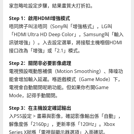
家忽略咗設定步驟，結果畫質大打折扣。
Step 1：啟用HDMI增強模式
唔同牌子叫法唔同（Sony叫「增強格式」，LG叫
「HDMI Ultra HD Deep Color」，Samsung叫「輸入
訊號增強」）。入去設定選單，將接駁主機嗰個HDMI
接口改為「增強」或「2.1」模式。
Step 2：關閉非必要影像處理
電視預設嘅動態補償（Motion Smoothing）、降噪功
能會增加輸入延遲。喺遊戲模式（Game Mode）下，
電視會自動關閉呢啲功能。但如果你冇開Game
Mode，記得手動關閉。
Step 3：在主機設定確認輸出
入PS5設定 > 畫幕與影像，確認影像輸出係「自動」，
解像度係「2160p」，更新率係「120Hz」。Xbox
Series X就喺「電視與顯示器選項」入面確認。