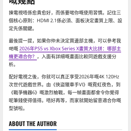
揀電視唔係愈貴愈好，而係要啱你嘅使用習慣。記住三
個核心原則：HDMI 2.1係必須、面板決定畫質上限、設
定先係關鍵。
最後提一提，如果你仲未決定買邊部主機，可以參考我
哋嘅
2026年PS5 vs Xbox Series X畫質大比拼：哪部主
機更適合你？
，入面有詳細嘅畫面比較同遊戲支援分
析。
配好電視之後，你就可以真正享受2026年嘅4K 120Hz
次世代遊戲世界。由《俠盜獵車手VI》嘅霓虹夜色，到
《戰爭機器6》嘅激烈槍戰，每一幀畫面都會令你覺得
呢筆錢使得值得。唔好再等，而家就開始留意適合你嘅
型號啦。
ABOUT THE AUTHOR