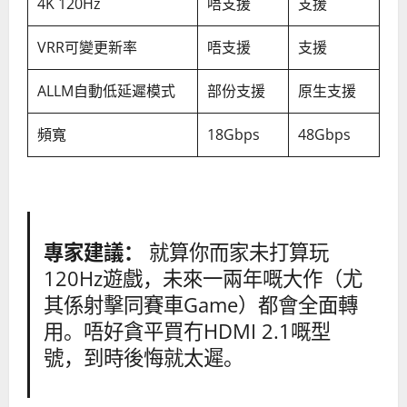
4K 120Hz
唔支援
支援
VRR可變更新率
唔支援
支援
ALLM自動低延遲模式
部份支援
原生支援
頻寬
18Gbps
48Gbps
專家建議：
就算你而家未打算玩
120Hz遊戲，未來一兩年嘅大作（尤
其係射擊同賽車Game）都會全面轉
用。唔好貪平買冇HDMI 2.1嘅型
號，到時後悔就太遲。