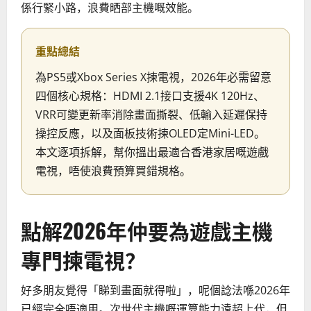
係行緊小路，浪費晒部主機嘅效能。
重點總結
為PS5或Xbox Series X揀電視，2026年必需留意
四個核心規格：HDMI 2.1接口支援4K 120Hz、
VRR可變更新率消除畫面撕裂、低輸入延遲保持
操控反應，以及面板技術揀OLED定Mini-LED。
本文逐項拆解，幫你搵出最適合香港家居嘅遊戲
電視，唔使浪費預算買錯規格。
點解2026年仲要為遊戲主機
專門揀電視？
好多朋友覺得「睇到畫面就得啦」，呢個諗法喺2026年
已經完全唔適用。次世代主機嘅運算能力遠超上代，但