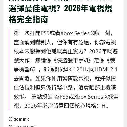
選擇最佳電視？2026年電視規
格完全指南
第一次打開PS5或者Xbox Series X嗰一刻，
畫面靚到嚇親人，但你有冇諗過，你部電視
根本未發揮到佢哋嘅真正實力？2026年嘅遊
戲大作，無論係《俠盜獵車手VI》定係《戰
爭機器6》，都係針對4K 120Hz同HDMI 2.1
去開發。如果你仲用緊舊款電視，就好似揸
住法拉利但只係行緊小路，浪費晒部主機嘅
效能。 重點總結 為PS5或Xbox Series X揀電
視，2026年必需留意四個核心規格：H...
dominic