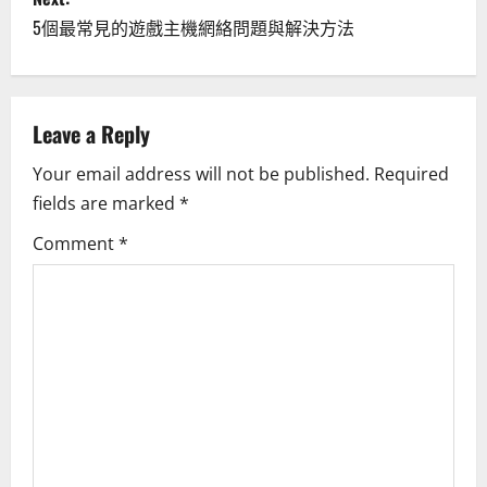
t
5個最常見的遊戲主機網絡問題與解決方法
n
a
Leave a Reply
v
Your email address will not be published.
Required
i
fields are marked
*
g
Comment
*
a
t
i
o
n