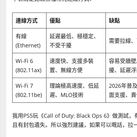
連線方式
優點
缺點
有線
延遲最低、極穩定、
需要拉線、
(Ethernet)
不受干擾
Wi-Fi 6
速度快、支援多裝
容易受牆壁/
(802.11ax)
置、無線方便
擾、延遲浮
Wi-Fi 7
理論極高速度、低延
2026年
(802.11be)
遲、MLO技術
面支援、貴價
我用PS5玩《Call of Duty: Black Ops 6》
且有封包遺失。所以強烈建議，如果可以嘅話，拉一條