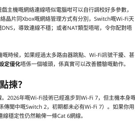
遊戲主機嘅網絡連線唔似電腦咁可以自行調校好多參數，
片同Xbox嘅網絡管理方式有分別，Switch嘅Wi-Fi天
DNS，導致連線不穩；或者NAT類型唔啱，令你配對唔
機嘅時候，如果經過太多路由器跳點、Wi-Fi訊號干擾、甚
設定優化
唔係一個噱頭，係真實可以改善體驗嘅動作。
應該點揀？
026年嘅Wi-Fi技術已經進步到Wi-Fi 7，但主機本身
傳聞中嘅Switch 2，初期都未必有Wi-Fi 7）。如果你用
，但實際連線穩定性仍然輸俾一條Cat 6網線。