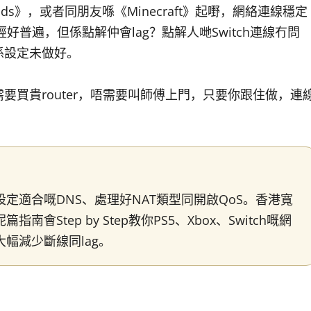
egends》，或者同朋友喺《Minecraft》起嘢，網絡連線穩定
好普遍，但係點解仲會lag？點解人哋Switch連線冇問
係設定未做好。
買貴router，唔需要叫師傅上門，只要你跟住做，連
定適合嘅DNS、處理好NAT類型同開啟QoS。香港寬
tep by Step教你PS5、Xbox、Switch嘅網
幅減少斷線同lag。
？