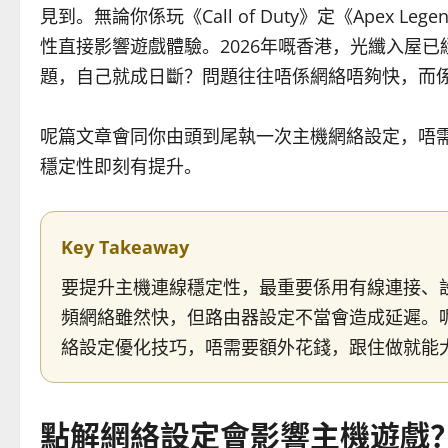
見到。無論你係玩《Call of Duty》定《Apex L
性直接影響遊戲體驗。2026年嘅香港，光纖入屋已經
題，自己就成日斷？問題往往唔係網絡唔夠快，而
呢篇文章會同你由頭到尾執一次主機網絡設定，唔需要
穩定性即刻有提升。
Key Takeaway
要提升主機連線穩定性，最重要係用有線連接、設
頻網絡雖然快，但路由器設定不當會造成延遲。呢篇指南會S
絡設定優化技巧，唔需要額外花錢，跟住做就能大
點解網絡設定會影響主機遊戲