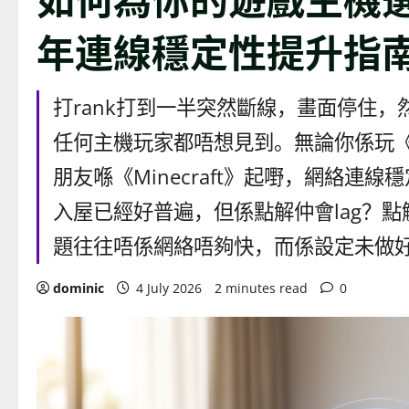
年連線穩定性提升指
打rank打到一半突然斷線，畫面停住
任何主機玩家都唔想見到。無論你係玩《Call 
朋友喺《Minecraft》起嘢，網絡連
入屋已經好普遍，但係點解仲會lag？點
題往往唔係網絡唔夠快，而係設定未做好。
dominic
4 July 2026
2 minutes read
0