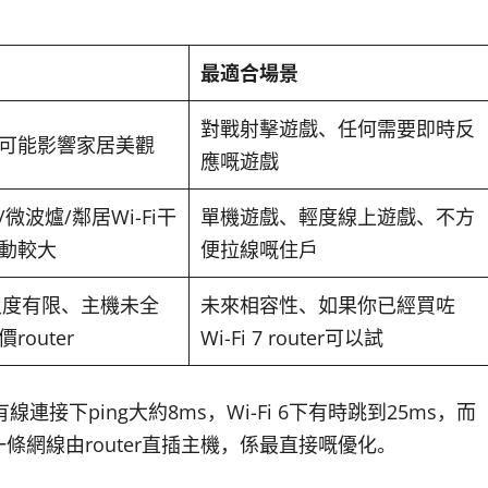
最適合場景
對戰射擊遊戲、任何需要即時反
可能影響家居美觀
應嘅遊戲
微波爐/鄰居Wi-Fi干
單機遊戲、輕度線上遊戲、不方
動較大
便拉線嘅住戶
普及度有限、主機未全
未來相容性、如果你已經買咗
router
Wi-Fi 7 router可以試
做測試，有線連接下ping大約8ms，Wi-Fi 6下有時跳到25ms，而
網線由router直插主機，係最直接嘅優化。