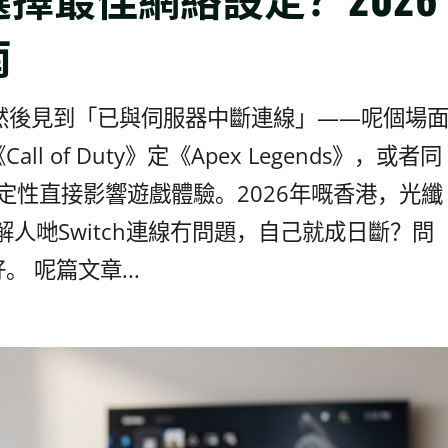
南
，然後見到「已與伺服器中斷連線」——呢個場
of Duty》定《Apex Legends》，或者同
線穩定性直接影響遊戲體驗。2026年嘅香港，光纖
解人哋Switch連線冇問題，自己就成日斷？問
 呢篇文章...