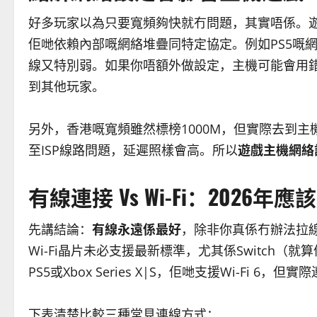
好多玩家以為只要寬頻夠快就冇問題，其實唔係。
佢哋依賴內部嘅網絡堆疊同特定協定。例如PS5嘅網絡晶
線又特別弱。如果你唔額外做設定，主機可能會用錯
到其他玩家。
另外，香港嘅寬頻雖然標榜1000M，但實際去到主
至ISP線路問題，延遲照樣會高。所以
遊戲主機網絡
有線連接 Vs Wi-Fi：2026年
先講結論：
有線永遠係最好
，除非你真係冇辦法拉線。2
Wi-Fi晶片未必支援最新標準，尤其係Switch（就算係
PS5或Xbox Series X|S，佢哋支援Wi-Fi 6
下表清楚比較三種常見連線方式：